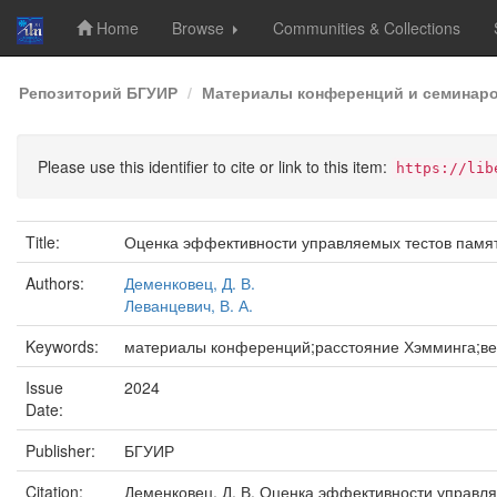
Home
Browse
Communities & Collections
Skip
Репозиторий БГУИР
Материалы конференций и семинар
navigation
Please use this identifier to cite or link to this item:
https://lib
Title:
Оценка эффективности управляемых тестов памя
Authors:
Деменковец, Д. В.
Леванцевич, В. А.
Keywords:
материалы конференций;расстояние Хэмминга;вер
Issue
2024
Date:
Publisher:
БГУИР
Citation:
Деменковец, Д. В. Оценка эффективности управля