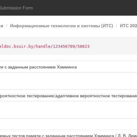
Submission Form
ов
Информационные технологии и системы (ИТС)
ИТС 20
eldoc.bsuir.by/handle/123456789/58623
ти с заданным расстоянием Хэмминга
оятностное тестирование;адаптивное вероятностное тестировани
емых тестов памяти с заданным расстоянием Хэмминга / Д. В. Дем