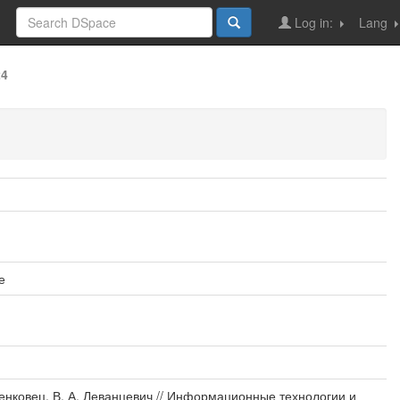
Log in:
Lang
24
е
енковец, В. А. Леванцевич // Информационные технологии и