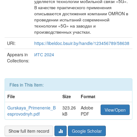
уделяется технологии мобильной связи «5G».
В качестве практического применения
описываются достижения компании OMRON в
проведении испытаний современной
технологии «5G» на заводах и
производственных участках.
URI:
https://libeldoc.bsuir.by/handle/123456789/58638
Appears in
ИТС 2024
Collections:
Files in This Item:
File
Size
Format
Gurskaya_Primenenie_B
323.26
Adobe
View/Open
esprovodnyh.pdf
kB
PDF
Show full item record
Google Scholar