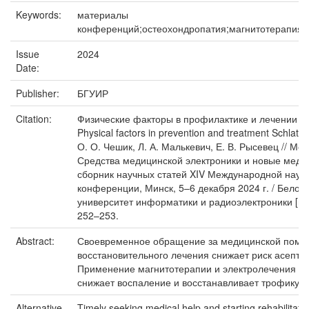
Keywords:
материалы
конференций;остеохондропатия;магнитотерапия;
Issue
2024
Date:
Publisher:
БГУИР
Citation:
Физические факторы в профилактике и лечении б
Physical factors in prevention and treatment Schlatte
О. О. Чешик, Л. А. Малькевич, Е. В. Рысевец // М
Средства медицинской электроники и новые медиц
сборник научных статей XIV Международной науч
конференции, Минск, 5–6 декабря 2024 г. / Белор
университет информатики и радиоэлектроники [и др
252–253.
Abstract:
Своевременное обращение за медицинской помо
восстановительного лечения снижает риск асептич
Применение магнитотерапии и электролечения ку
снижает воспаление и восстанавливает трофику т
Alternative
Timely seeking medical help and starting rehabilitati