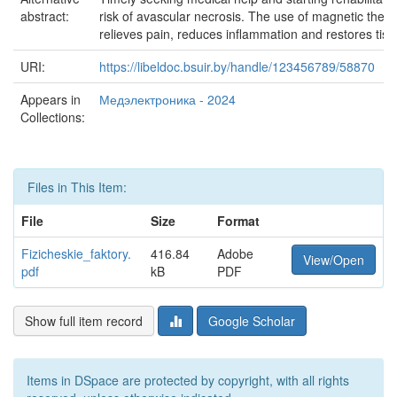
abstract:
risk of avascular necrosis. The use of magnetic ther
relieves pain, reduces inflammation and restores tiss
URI:
https://libeldoc.bsuir.by/handle/123456789/58870
Appears in
Медэлектроника - 2024
Collections:
Files in This Item:
File
Size
Format
Fizicheskie_faktory.
416.84
Adobe
View/Open
pdf
kB
PDF
Show full item record
Google Scholar
Items in DSpace are protected by copyright, with all rights