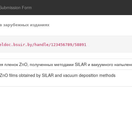
Submission Form
в зарубежных изданиях
eldoc.bsuir.by/handle/123456789/58891
 пленок ZnO, полученных методами SILAR и вакуумного напылен
ZnO films obtained by SILAR and vacuum deposition methods