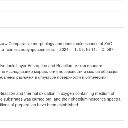
 = Comparative morphology and photoluminescence of ZnO
а и техника полупроводников. – 2024. – Т. 58, № 11. – С. 587–
 Ionic Layer Adsorption and Reaction, метод ионного
ено исследование морфологии поверхности и сколов образцов
овлены различия в структуре поверхности и оптических
 Reaction and thermal oxidation in oxygen-containing medium of
e substrates was carried out, and their photoluminescence spectra
ditions of preparation have been established.