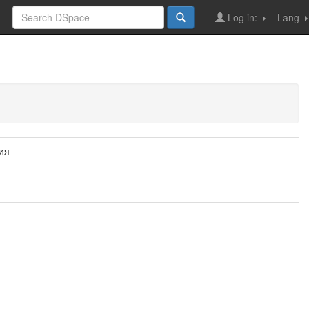
Log in:
Lang
ия