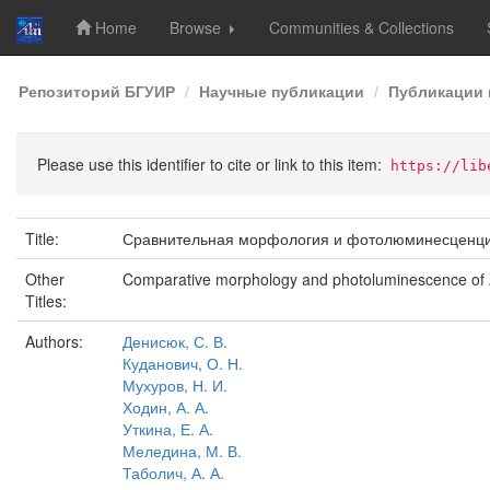
Home
Browse
Communities & Collections
Skip
Репозиторий БГУИР
Научные публикации
Публикации 
navigation
Please use this identifier to cite or link to this item:
https://lib
Title:
Сравнительная морфология и фотолюминесценция
Other
Comparative morphology and photoluminescence of 
Titles:
Authors:
Денисюк, С. В.
Куданович, О. Н.
Мухуров, Н. И.
Ходин, А. А.
Уткина, Е. А.
Меледина, М. В.
Таболич, А. А.