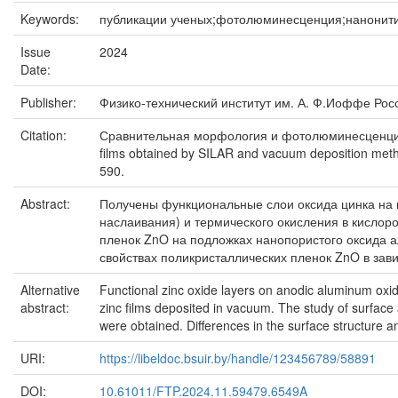
Keywords:
публикации ученых;фотолюминесценция;нанонити
Issue
2024
Date:
Publisher:
Физико-технический институт им. А. Ф.Иоффе Рос
Citation:
Сравнительная морфология и фотолюминесценция 
films obtained by SILAR and vacuum deposition meth
590.
Abstract:
Получены функциональные слои оксида цинка на по
наслаивания) и термического окисления в кисло
пленок ZnO на подложках нанопористого оксида а
свойствах поликристаллических пленок ZnO в зав
Alternative
Functional zinc oxide layers on anodic aluminum oxi
abstract:
zinc films deposited in vacuum. The study of surfac
were obtained. Differences in the surface structure a
URI:
https://libeldoc.bsuir.by/handle/123456789/58891
DOI:
10.61011/FTP.2024.11.59479.6549A