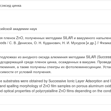
;оксид цинка
сийской академии наук
пленок ZnO, полученных методами SILAR и вакуумного напыления
ods / С. В. Денисюк, О. Н. Куданович, Н. И. Мухуров [и др.] // Физик
дложках из анодного оксида алюминия методами SILAR (Successive
родсодержащей среде пленок цинка, осажденных в вакууме. Провед
люминия, а также получены спектры их фотолюминесценции. Устан
исимости от условий получения.
de substrates were obtained by Successive Ionic Layer Adsorption and
e and spalling morphology of ZnO film samples on porous aluminum oxid
nd optical properties of polycrystalline ZnO films depending on the con