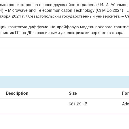
х транзисторов на основе двухслойного графена / И. И. Абрамов, Н
 = Microwave and Telecommunication Technology (CriMiCo'2024) : 
бря 2024 г. / Севастопольский государственный университет. – Сев
щий квантовую диффузионно-дрейфовую модель полевого транзист
ристик ПТ на ДГ с различными диэлектриками верхнего затвора.
Description
Size
For
681.29 kB
Ad