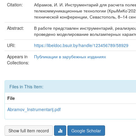
Citation:
Абрамов, И. И. Инструментарий для расчета полевы
телекоммуникационные технологии (КрыМиКо’2024)
технической конференции, Севастополь, 8–14 сентя
Abstract:
В работе представлен инструментарий, реализую
проведено моделирование вольтамперных характе
URI:
https://libeldoc.bsuir.by/handle/123456789/58929
Appears in
Публикации в зарубежных изданиях
Collections:
Files in This Item:
File
Abramov_Instrumentarij.pdf
Show full item record
Google Scholar