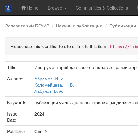
Home
Browse
Communities & Collections
Skip
Репозиторий БГУИР
Научные публикации
Публикации 
navigation
Please use this identifier to cite or link to this item:
https://lib
Title:
Инструментарий для расчета полевых транзистор
Authors:
Абрамов, И. И.
Коломейцева, Н. В.
Лабунов, В. А.
Keywords:
публикации ученых;наноэлектроника;моделирован
Issue
2024
Date:
Publisher:
СевГУ