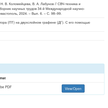
. В. Коломейцева, В. А. Лабунов // СВЧ-техника и
сборник научных трудов 34-й Международной научно-
астополь, 2024. – Вып. 6. – С. 98–99.
ора (ПТ) на двухслойном графене (ДГ). С его помощью
mat
obe PDF
View/Open