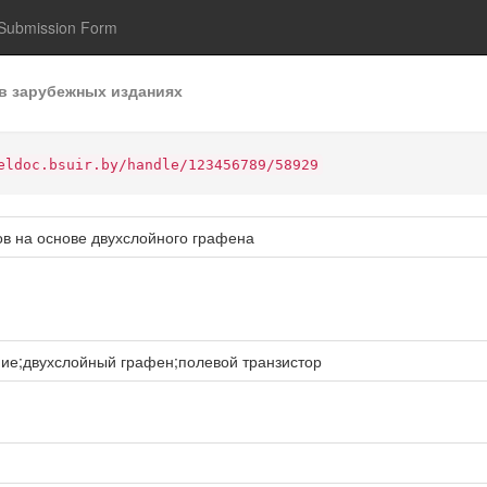
Submission Form
в зарубежных изданиях
eldoc.bsuir.by/handle/123456789/58929
ов на основе двухслойного графена
ие;двухслойный графен;полевой транзистор