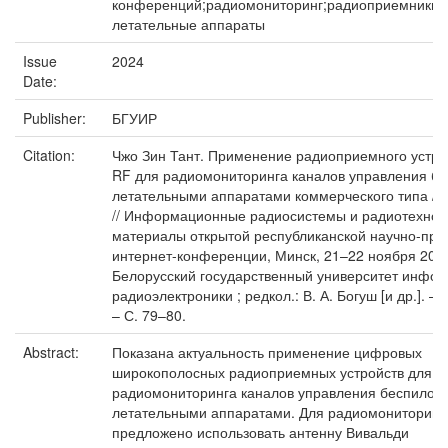
конференций;радиомониторинг;радиоприемники;
летательные аппараты
Issue
2024
Date:
Publisher:
БГУИР
Citation:
Чжо Зин Тант. Применение радиоприемного устро
RF для радиомониторинга каналов управления б
летательными аппаратами коммерческого типа / Ч
// Информационные радиосистемы и радиотехноло
материалы открытой республиканской научно-пра
интернет-конференции, Минск, 21–22 ноября 2024 
Белорусский государственный университет инфор
радиоэлектроники ; редкол.: В. А. Богуш [и др.]. – 
– С. 79–80.
Abstract:
Показана актуальность применение цифровых
широкополосных радиоприемных устройств для
радиомониторинга каналов управления беспилот
летательными аппаратами. Для радиомониторинг
предложено использовать антенну Вивальди