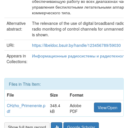
обеспечивающую работу во всех диапазонах част
управления беспилотными летательными аппара
коммерческого типа.
Alternative
The relevance of the use of digital broadband radio r
abstract:
radio monitoring of control channels for unmanned ae
is shown.
URI:
https://libeldoc.bsuir.by/handle/123456789/59030
Appears in
Информационные радиосистемы и радиотехнолог
Collections:
Files in This Item:
File
Size
Format
CHzho_Primenenie.p
348.4
Adobe
View/Open
df
kB
PDF
Show full item record
Google Scholar