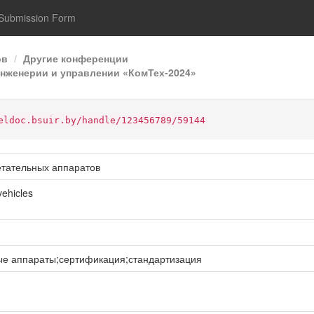
Submission Form
ов
Другие конференции
нженерии и управлении «КомТех-2024»
eldoc.bsuir.by/handle/123456789/59144
етательных аппаратов
ehicles
е аппараты;сертификация;стандартизация