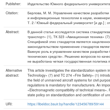
Publisher:
Издательство Южного федерального университет
Citation:
Берлова, М. М. Управление качеством разработки 
и информационные технологии в науке, инженерии
Т. 2 / Южный федеральный университет [и др.] ; о
Abstract:
В данной статье исследуется система стандартиз
транспорт» (1), ТК 323 «Авиационная техника» (
Спецификой этих стандартов является нацеленнос
законодательством применение стандартов являе
Важную роль в управлении качеством разработки 
технических средств». Решению вопросов по каче
не выработана четкая государственная политика
Alternative
This article investigates the standardization system
abstract:
Technology» (7) and TC 274 «Fire Safety» (1) introdu
the field of unmanned aircraft systems for civil purpo
regulations is mandatory for manufacturers. An impo
«Electromagnetic compatibility of technical means». Pa
state policy on standardization and certification of 
URI:
https://libeldoc.bsuir.by/handle/123456789/59144