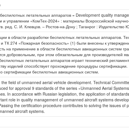
а
беспилотных летательных аппаратов = Development quality managem
 и управлении «КомТех-2024» : материалы Всероссийской научно-
тв. ред. С. И. Клевцов. – Ростов-на-Дону ; Таганрог : Издательство
ации в области разработки беспилотных летательных аппаратов. Т
7) и ТК 274 «Пожарная безопасность» (1) были внесены к утвержд
ть на применение в области беспилотных авиационных систем граж
тся добровольным, при этом обязательным для производителей яв
беспилотных летательных аппаратов играет технический регламен
ству изделий способствует прохождение процедуры сертификации.
 по сертификации беспилотных авиационных систем.
 in the field of unmanned aerial vehicle development. Technical Committ
ced for approval 9 standards of the series «Unmanned Aerial Systems». 
ses. In accordance with Russian legislation, the application of standard
rtant role in quality management of unmanned aircraft systems develo
ssing the certification procedure contributes to solving the issues of p
unmanned aircraft systems.