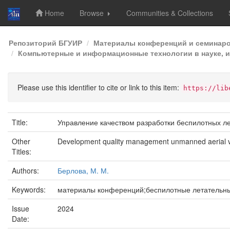
Home
Browse
Communities & Collections
Skip
Репозиторий БГУИР
Материалы конференций и семинар
navigation
Компьютерные и информационные технологии в науке, и
Please use this identifier to cite or link to this item:
https://lib
Title:
Управление качеством разработки беспилотных л
Other
Development quality management unmanned aerial v
Titles:
Authors:
Берлова, М. М.
Keywords:
материалы конференций;беспилотные летательны
Issue
2024
Date: