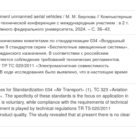
ent unmanned aerial vehicles / М. М. Берлова // Компьютерные
технической конференции с международным участием : в 2 т.
 Южного федерального университета, 2024. – С. 36–43.
ехническими комитетами по стандартизации 034 «Воздушный
ению 9 стандартов серии «Беспилотные авиационные системы».
данского назначения. В соответствии с российским
ляется соблюдение требований технических регламентов.
т ТР ТС 020/2011 «Электромагнитная совместимость
 В ходе исследования было выявлено, что в настоящее время
ees for Standardization 034 «Air Transport» (1), TC 323 «Aviation
The specificity of these standards is the focus on application in
s is voluntary, while compliance with the requirements of technical
pment is played by technical regulations TR TS 020/2011
roduct quality. The study revealed that at present there is no clear