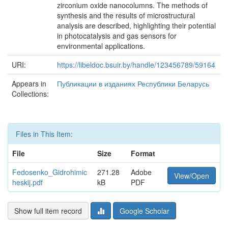
zirconium oxide nanocolumns. The methods of
synthesis and the results of microstructural
analysis are described, highlighting their potential
in photocatalysis and gas sensors for
environmental applications.
URI:
https://libeldoc.bsuir.by/handle/123456789/59164
Appears in
Публикации в изданиях Республики Беларусь
Collections:
Files in This Item:
File
Size
Format
Fedosenko_Gidrohimic
271.28
Adobe
View/Open
heskij.pdf
kB
PDF
Show full item record
Google Scholar