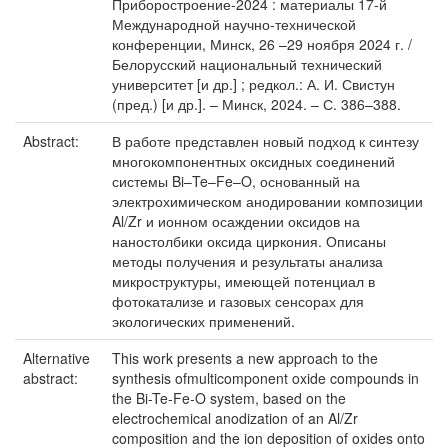
Приборостроение-2024 : материалы 17-й
Международной научно-технической
конференции, Минск, 26 –29 ноября 2024 г. /
Белорусский национальный технический
университет [и др.] ; редкол.: А. И. Свистун
(пред.) [и др.]. – Минск, 2024. – С. 386–388.
Abstract:
В работе представлен новый подход к синтезу
многокомпонентных оксидных соединений
системы Bi–Te–Fe–O, основанный на
электрохимическом анодировании композиции
Al/Zr и ионном осаждении оксидов на
наностолбики оксида циркония. Описаны
методы получения и результаты анализа
микроструктуры, имеющей потенциал в
фотокатализе и газовых сенсорах для
экологических применений.
Alternative
This work presents a new approach to the
abstract:
synthesis ofmulticomponent oxide compounds in
the Bi-Te-Fe-O system, based on the
electrochemical anodization of an Al/Zr
composition and the ion deposition of oxides onto