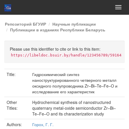
Skip
Репозиторий БГУИР
Научные публикации
navigation
Публикации в изданиях Республики Беларусь
Please use this identifier to cite or link to this item:
https://libeldoc.bsuir.by/handle/123456789/59164
Title:
Гидрохимический синтез
наноструктурированного четверного металл
оксидного полупроводника Zr–Bi–Te–Fe–O и
исследование его характеристик
Other
Hydrochemical synthesis of nanostructured
Titles:
quaternary metal-oxide semiconductor Zr–Bi–
Te–Fe–O and its characterization study
Authors:
Горох, Г. Г.