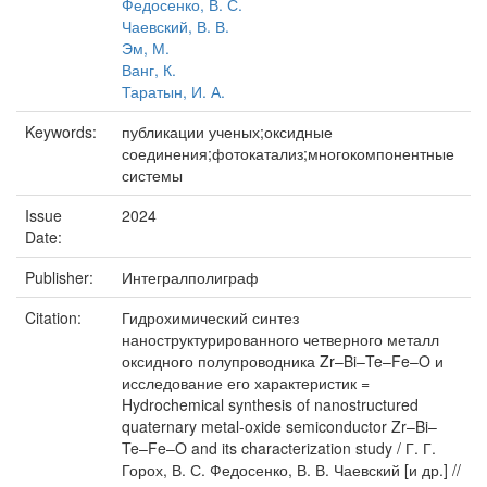
Федосенко, В. С.
Чаевский, В. В.
Эм, М.
Ванг, К.
Таратын, И. А.
Keywords:
публикации ученых;оксидные
соединения;фотокатализ;многокомпонентные
системы
Issue
2024
Date:
Publisher:
Интегралполиграф
Citation:
Гидрохимический синтез
наноструктурированного четверного металл
оксидного полупроводника Zr–Bi–Te–Fe–O и
исследование его характеристик =
Hydrochemical synthesis of nanostructured
quaternary metal-oxide semiconductor Zr–Bi–
Te–Fe–O and its characterization study / Г. Г.
Горох, В. С. Федосенко, В. В. Чаевский [и др.] //