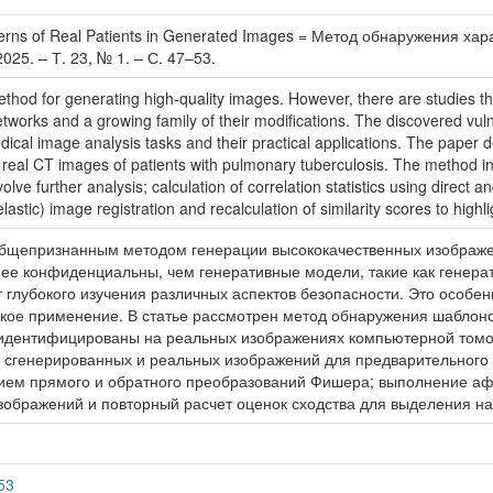
 Patterns of Real Patients in Generated Images = Метод обнаружения
025. – Т. 23, № 1. – С. 47–53.
thod for generating high-quality images. However, there are studies tha
works and a growing family of their modifications. The discovered vulner
edical image analysis tasks and their practical applications. The paper
n real CT images of patients with pulmonary tuberculosis. The method in
lve further analysis; calculation of correlation statistics using direct 
elastic) image registration and recalculation of similarity scores to highl
щепризнанным методом генерации высококачественных изображен
 конфиденциальны, чем генеративные модели, такие как генерат
лубокого изучения различных аспектов безопасности. Это особенно
ское применение. В статье рассмотрен метод обнаружения шаблон
 идентифицированы на реальных изображениях компьютерной томог
сгенерированных и реальных изображений для предварительного 
нием прямого и обратного преобразований Фишера; выполнение аф
изображений и повторный расчет оценок сходства для выделения 
53