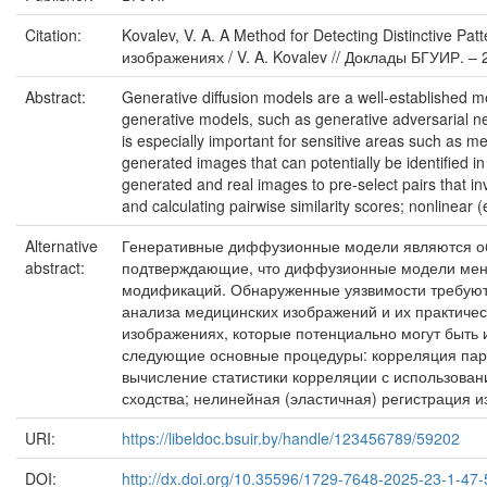
Citation:
Kovalev, V. A. A Method for Detecting Distinctive
изображениях / V. A. Kovalev // Доклады БГУИР. – 2
Abstract:
Generative diffusion models are a well-established me
generative models, such as generative adversarial net
is especially important for sensitive areas such as m
generated images that can potentially be identified i
generated and real images to pre-select pairs that invo
and calculating pairwise similarity scores; nonlinear (
Alternative
Генеративные диффузионные модели являются об
abstract:
подтверждающие, что диффузионные модели менее
модификаций. Обнаруженные уязвимости требуют г
анализа медицинских изображений и их практиче
изображениях, которые потенциально могут быть
следующие основные процедуры: корреляция пар 
вычисление статистики корреляции с использова
сходства; нелинейная (эластичная) регистрация 
URI:
https://libeldoc.bsuir.by/handle/123456789/59202
DOI:
http://dx.doi.org/10.35596/1729-7648-2025-23-1-47-