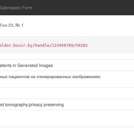
Submission Form
Том 23, № 1
eldoc.bsuir.by/handle/123456789/59202
Patients in Generated Images
ных пациентов на сгенерированных изображениях
ed tomography;privacy preserving