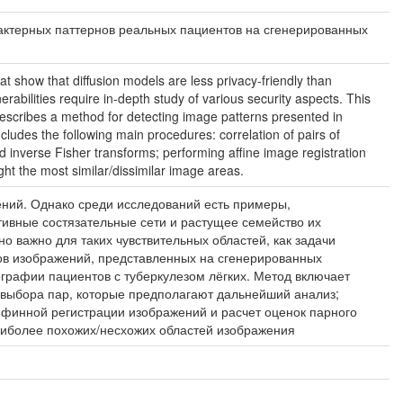
 характерных паттернов реальных пациентов на сгенерированных
t show that diffusion models are less privacy-friendly than
abilities require in-depth study of various security aspects. This
 describes a method for detecting image patterns presented in
cludes the following main procedures: correlation of pairs of
and inverse Fisher transforms; performing affine image registration
ight the most similar/dissimilar image areas.
ий. Однако среди исследований есть примеры,
ивные состязательные сети и растущее семейство их
 важно для таких чувствительных областей, как задачи
ов изображений, представленных на сгенерированных
рафии пациентов с туберкулезом лёгких. Метод включает
выбора пар, которые предполагают дальнейший анализ;
финной регистрации изображений и расчет оценок парного
наиболее похожих/несхожих областей изображения