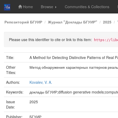
Home
Browse
Communities & Collections
Skip
Репозиторий БГУИР
Журнал "Доклады БГУИР"
2025
navigation
Please use this identifier to cite or link to this item:
https://lib
Title:
A Method for Detecting Distinctive Patterns of Real 
Other
Метод обнаружения характерных паттернов реаль
Titles:
Authors:
Kovalev, V. A.
Keywords:
доклады БГУИР;diffusion generative models;comput
Issue
2025
Date:
Publisher:
БГУИР