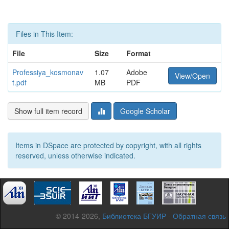
Files in This Item:
File
Size
Format
Professiya_kosmonav
1.07
Adobe
View/Open
t.pdf
MB
PDF
Show full item record
Google Scholar
Items in DSpace are protected by copyright, with all rights
reserved, unless otherwise indicated.
© 2014-2026,
Библиотека БГУИР
-
Обратная связь