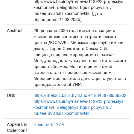
https://www.bsuir.by/ru/news/112923-professiya-
kosmonavt--delegatsiya-bguir-pobyvala-v-
muzee-aviatsii-i-kosmonavtiki- (дата
обращения: 27.02.2025).
Abstract:
26 февраля 2025 года в музее авиации и
космонавтики спортивно-патриотического
центра ДОСААФ в Минском аэроклубе имени
дважды Героя Советского Союза С.И.
Грицевца прошло мероприятие в рамках
Международного культурно-просветительского
проекта «Космос. Моя история». Темой
встречи стала «Профессия космонавт».
Мероприятие посетила делегация студентов и
преподавателей БГУИР.
URI:
https://libeldoc.bsuir.by/handle/123456789/59232
https://www.bsuir.by/ru/news/112923-professiya-
kosmonavt--delegatsiya-bguir-pobyvala-v-
muzee-aviatsii-i-kosmonavtiki-
Appears in
Новости БГУИР
Collections: