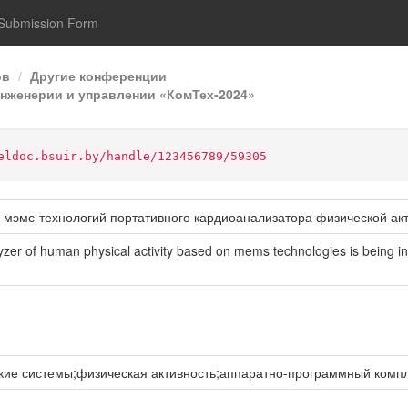
Submission Form
ов
Другие конференции
нженерии и управлении «КомТех-2024»
eldoc.bsuir.by/handle/123456789/59305
 мэмс-технологий портативного кардиоанализатора физической акт
lyzer of human physical activity based on mems technologies is being i
ие системы;физическая активность;аппаратно-программный комп