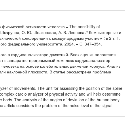
изической активности человека = The possibility of
. Е. Шкаруппа, О. Ю. Шпаковская, А. В. Леонова // Компьютерные и
хнической конференции с международным участием : в 2 т. Т.
жного федерального университета, 2024. – С. 347–354.
мого в кардиоанализаторе движений. Блок оценки положения
ет в аппаратно-программный комплекс кардиоанализатор
 человека на основе колебательных движений корпуса. Анализ
или наклонной плоскости. В статье рассмотрена проблема
lyzer of movements. The unit for assessing the position of the spine
mplex cardio analyzer of physical activity and will help determine
he body. The analysis of the angles of deviation of the human body
e article considers the problem of the noise level of the signal