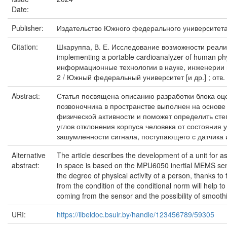
Date:
Publisher:
Издательство Южного федерального университет
Citation:
Шкаруппа, В. Е. Исследование возможности реализ
implementing a portable cardioanalyzer of human ph
информационные технологии в науке, инженерии и
2 / Южный федеральный университет [и др.] ; отв.
Abstract:
Статья посвящена описанию разработки блока оце
позвоночника в пространстве выполнен на основ
физической активности и поможет определить сте
углов отклонения корпуса человека от состояния
зашумленности сигнала, поступающего с датчика 
Alternative
The article describes the development of a unit for a
abstract:
in space is based on the MPU6050 inertial MEMS senso
the degree of physical activity of a person, thanks t
from the condition of the conditional norm will help t
coming from the sensor and the possibility of smoothi
URI:
https://libeldoc.bsuir.by/handle/123456789/59305