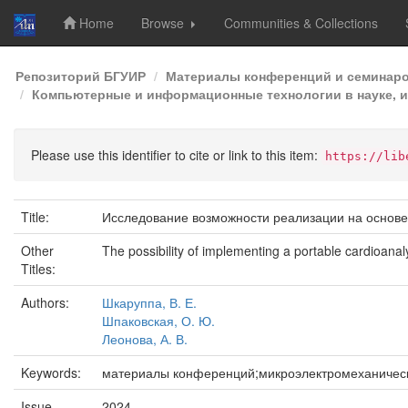
Home
Browse
Communities & Collections
Skip
Репозиторий БГУИР
Материалы конференций и семинар
navigation
Компьютерные и информационные технологии в науке, и
Please use this identifier to cite or link to this item:
https://lib
Title:
Исследование возможности реализации на основе
Other
The possibility of implementing a portable cardioana
Titles:
Authors:
Шкаруппа, В. Е.
Шпаковская, О. Ю.
Леонова, А. В.
Keywords:
материалы конференций;микроэлектромеханическ
Issue
2024