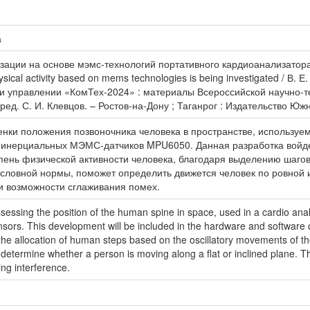
а
ации на основе мэмс-технологий портативного кардиоанализатора ф
ysical activity based on mems technologies is being investigated / В
 управлении «КомТех-2024» : материалы Всероссийской научно-те
 ред. С. И. Клевцов. – Ростов-на-Дону ; Таганрог : Издательство Ю
нки положения позвоночника человека в пространстве, используе
е инерциальных МЭМС-датчиков MPU6050. Данная разработка войд
пень физической активности человека, благодаря выделению шагов
 условной нормы, поможет определить движется человек по ровной 
и возможности сглаживания помех.
ssessing the position of the human spine in space, used in a cardio ana
rs. This development will be included in the hardware and software co
o the allocation of human steps based on the oscillatory movements of t
o determine whether a person is moving along a flat or inclined plane. Th
ng interference.