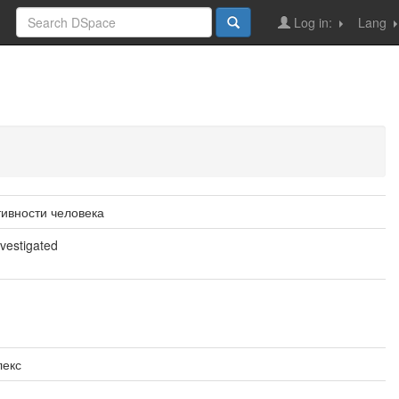
Log in:
Lang
ивности человека
nvestigated
лекс