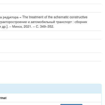
едуктора = The treatment of the schematic constructive
Автотракторостроение и автомобильный транспорт : сборник
и др.]. – Минск, 2021. – С. 349–352.
rmat