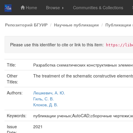
Home
Browse
Communities & Collections
Skip
Репозиторий БГУИР
Научные публикации
Публикации 
navigation
Please use this identifier to cite or link to this item:
https://lib
Title:
Разработка схематических конструктивных элемен
Other
The treatment of the schematic constructive element
Titles:
Authors:
Лешкевич, А. Ю.
Гиль, С. В.
Клоков, Д. В.
Keywords:
публикации ученых;AutoCAD;сборочные чертежи;
Issue
2021
Date: