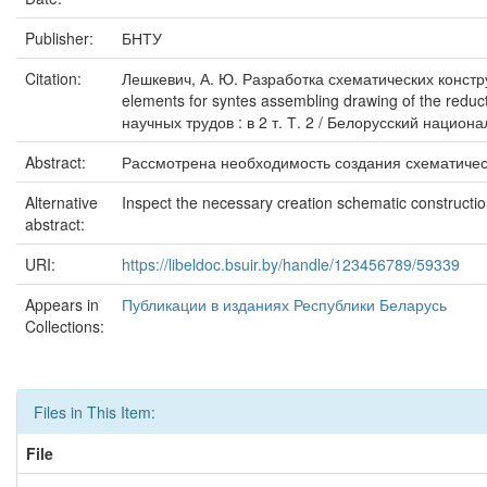
Publisher:
БНТУ
Citation:
Лешкевич, А. Ю. Разработка схематических констру
elements for syntes assembling drawing of the redu
научных трудов : в 2 т. Т. 2 / Белорусский национа
Abstract:
Рассмотрена необходимость создания схематичес
Alternative
Inspect the necessary creation schematic constructi
abstract:
URI:
https://libeldoc.bsuir.by/handle/123456789/59339
Appears in
Публикации в изданиях Республики Беларусь
Collections:
Files in This Item:
File