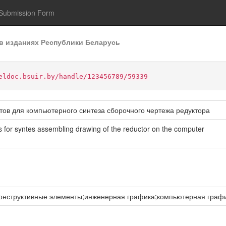
Submission Form
в изданиях Республики Беларусь
eldoc.bsuir.by/handle/123456789/59339
тов для компьютерного синтеза сборочного чертежа редуктора
s for syntes assembling drawing of the reductor on the computer
конструктивные элементы;инженерная графика;компьютерная граф