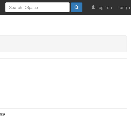
Log in:
Lang
ика