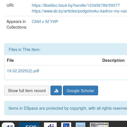
URI:
https://libeldoc.bsuir.by/handle/123456789/59377
https://www.sb.by/articles/podgotovku-kadrov-my-na
Appears in
СМИ о БГУИР
Collections:
Files in This Item:
File
Description
19.02.2025(2).pdf
Show full item record
Google Scholar
Items in DSpace are protected by copyright, with all rights reserve