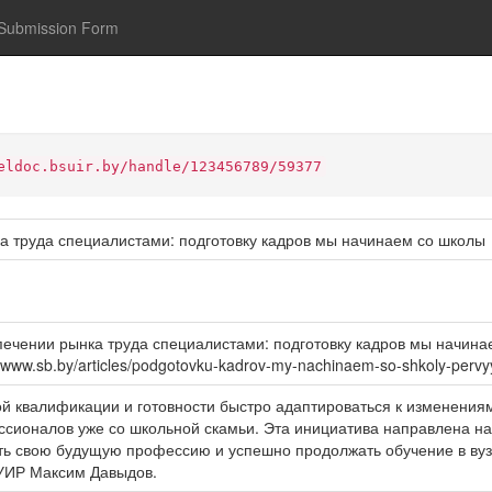
Submission Form
eldoc.bsuir.by/handle/123456789/59377
 труда специалистами: подготовку кадров мы начинаем со школы
чении рынка труда специалистами: подготовку кадров мы начинаем 
//www.sb.by/articles/podgotovku-kadrov-my-nachinaem-so-shkoly-pervy
й квалификации и готовности быстро адаптироваться к изменения
ссионалов уже со школьной скамьи. Эта инициатива направлена на
ть свою будущую профессию и успешно продолжать обучение в вузе
УИР Максим Давыдов.