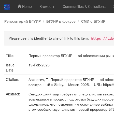
Home
Browse
Communities & Collections
Skip
Репозиторий БГУИР
БГУИР в фокусе
СМИ о БГУИР
navigation
Please use this identifier to cite or link to this item:
https://lib
Title:
Первый проректор БГУИР — об обеспечении рынка
Issue
19-Feb-2025
Date:
Citation:
Азанович, Т. Первый проректор БГУИР — об обеспе
электронный // Sb.by. – Минск, 2025. – URL: https:
Abstract:
Сегодняшний мир требует от специалистов высоко
вовлекаться в процесс подготовки будущих профе
школьников, что позволяет им осознаннее выбира
этом сообщил журналистам первый проректор БГ