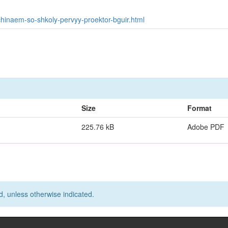
chinaem-so-shkoly-pervyy-proektor-bguir.html
Size
Format
225.76 kB
Adobe PDF
d, unless otherwise indicated.