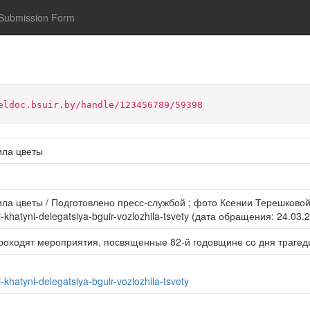
Submission Form
eldoc.bsuir.by/handle/123456789/59398
ила цветы
 цветы / Подготовлено пресс-службой ; фото Ксении Терешковой. – 
-khatyni-delegatsiya-bguir-vozlozhila-tsvety (дата обращения: 24.03.
роходят мероприятия, посвященные 82-й годовщине со дня трагед
khatyni-delegatsiya-bguir-vozlozhila-tsvety