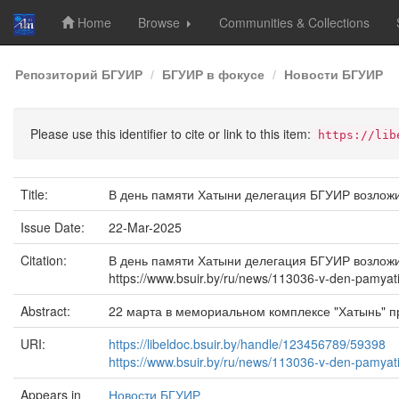
Home
Browse
Communities & Collections
Skip
Репозиторий БГУИР
БГУИР в фокусе
Новости БГУИР
navigation
Please use this identifier to cite or link to this item:
https://lib
Title:
В день памяти Хатыни делегация БГУИР возлож
Issue Date:
22-Mar-2025
Citation:
В день памяти Хатыни делегация БГУИР возложила
https://www.bsuir.by/ru/news/113036-v-den-pamyati
Abstract:
22 марта в мемориальном комплексе "Хатынь" п
URI:
https://libeldoc.bsuir.by/handle/123456789/59398
https://www.bsuir.by/ru/news/113036-v-den-pamyati-
Appears in
Новости БГУИР