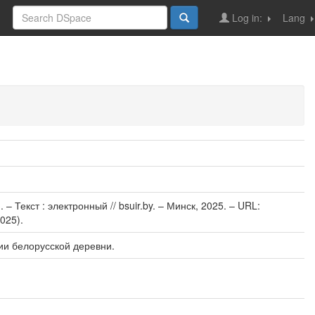
Log in:
Lang
Текст : электронный // bsuir.by. – Минск, 2025. – URL:
2025).
ии белорусской деревни.