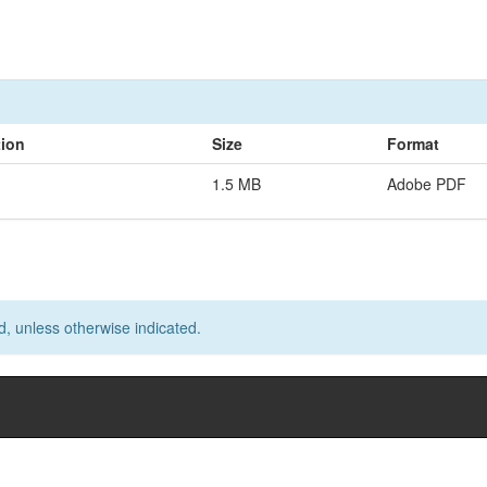
tion
Size
Format
1.5 MB
Adobe PDF
d, unless otherwise indicated.