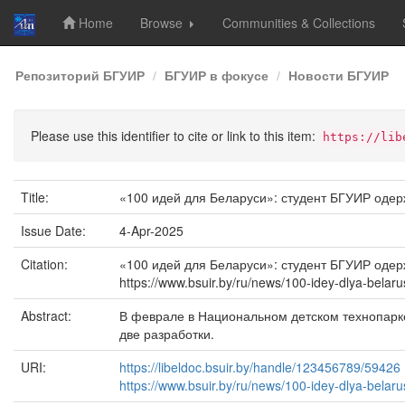
Home
Browse
Communities & Collections
Skip
Репозиторий БГУИР
БГУИР в фокусе
Новости БГУИР
navigation
Please use this identifier to cite or link to this item:
https://lib
Title:
«100 идей для Беларуси»: студент БГУИР оде
Issue Date:
4-Apr-2025
Citation:
«100 идей для Беларуси»: студент БГУИР одержа
https://www.bsuir.by/ru/news/100-idey-dlya-belaru
Abstract:
В феврале в Национальном детском технопарк
две разработки.
URI:
https://libeldoc.bsuir.by/handle/123456789/59426
https://www.bsuir.by/ru/news/100-idey-dlya-belarus