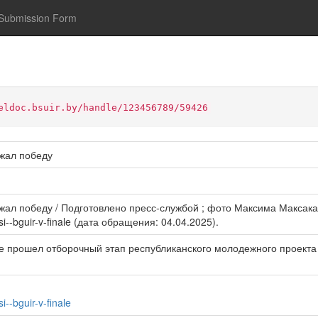
Submission Form
eldoc.bsuir.by/handle/123456789/59426
ржал победу
л победу / Подготовлено пресс-службой ; фото Максима Максака. – 
si--bguir-v-finale (дата обращения: 04.04.2025).
е прошел отборочный этап республиканского молодежного проекта
i--bguir-v-finale