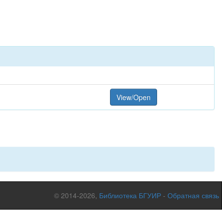
View/Open
© 2014-2026,
Библиотека БГУИР
-
Обратная связь