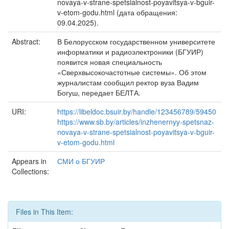
novaya-v-strane-spetsialnost-poyavitsya-v-bguir-
v-etom-godu.html (дата обращения:
09.04.2025).
Abstract:
В Белорусском государственном университете
информатики и радиоэлектроники (БГУИР)
появится новая специальность
«Сверхвысокочастотные системы». Об этом
журналистам сообщил ректор вуза Вадим
Богуш, передает БЕЛТА.
URI:
https://libeldoc.bsuir.by/handle/123456789/59450
https://www.sb.by/articles/inzhenernyy-spetsnaz-
novaya-v-strane-spetsialnost-poyavitsya-v-bguir-
v-etom-godu.html
Appears in
СМИ о БГУИР
Collections:
Files in This Item: