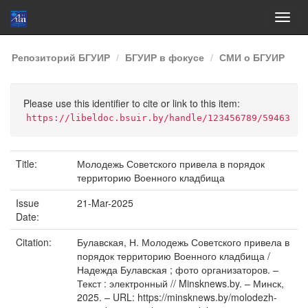
Skip
Репозиторий БГУИР
БГУИР в фокусе
СМИ о БГУИР
navigation
Please use this identifier to cite or link to this item:
https://libeldoc.bsuir.by/handle/123456789/59463
Title:
Молодежь Советского привела в порядок
территорию Военного кладбища
Issue
21-Mar-2025
Date:
Citation:
Булавская, Н. Молодежь Советского привела в
порядок территорию Военного кладбища /
Надежда Булавская ; фото организаторов. –
Текст : электронный // Minsknews.by. – Минск,
2025. – URL: https://minsknews.by/molodezh-