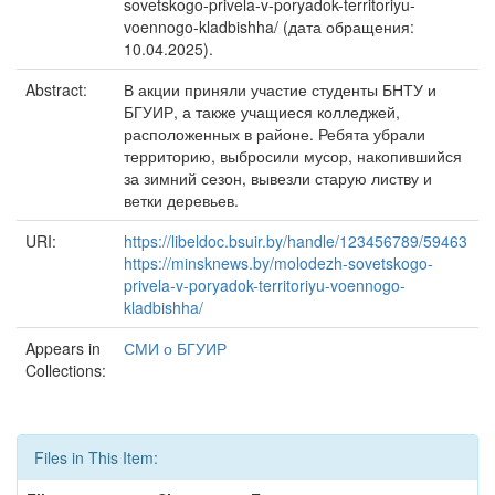
sovetskogo-privela-v-poryadok-territoriyu-
voennogo-kladbishha/ (дата обращения:
10.04.2025).
Abstract:
В акции приняли участие студенты БНТУ и
БГУИР, а также учащиеся колледжей,
расположенных в районе. Ребята убрали
территорию, выбросили мусор, накопившийся
за зимний сезон, вывезли старую листву и
ветки деревьев.
URI:
https://libeldoc.bsuir.by/handle/123456789/59463
https://minsknews.by/molodezh-sovetskogo-
privela-v-poryadok-territoriyu-voennogo-
kladbishha/
Appears in
СМИ о БГУИР
Collections:
Files in This Item: