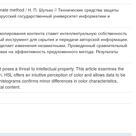
inate method / Н. П. Шутько // Технические средства защиты
орусский государственный университет информатики и
копирования контента ставит интеллектуальную собственность
вный инструмент для скрытия и передачи авторской информации.
то делает изменения незаметными. Проведенный сравнительный
ывая на эффективность предложенного метода. Результаты
poses a threat to intellectual property. This article examines the
n. HSL offers an intuitive perception of color and allows data to be
stograms confirms minor differences in color characteristics,
tal content.