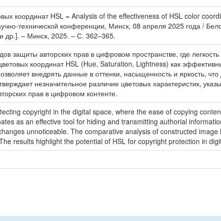
х координат HSL = Analysis of the effectiveness of HSL color coord
чно-технической конференции, Минск, 08 апреля 2025 года / Бел
и др.]. – Минск, 2025. – С. 362–365.
в защиты авторских прав в цифровом пространстве, где легкость 
цветовых координат HSL (Hue, Saturation, Lightness) как эффекти
позволяет внедрять данные в оттенки, насыщенность и яркость, ч
верждает незначительное различие цветовых характеристик, указ
торских прав в цифровом контенте.
cting copyright in the digital space, where the ease of copying content 
tes as an effective tool for hiding and transmitting authorial informatio
hanges unnoticeable. The comparative analysis of constructed image hi
e results highlight the potential of HSL for copyright protection in digi