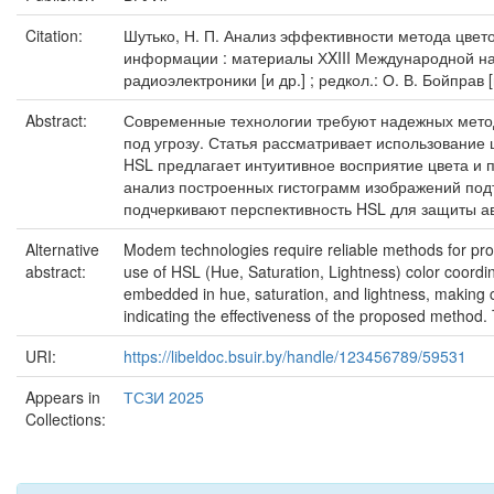
Citation:
Шутько, Н. П. Анализ эффективности метода цветовы
информации : материалы ХXIII Международной нау
радиоэлектроники [и др.] ; редкол.: О. В. Бойправ [
Abstract:
Современные технологии требуют надежных методо
под угрозу. Статья рассматривает использование 
HSL предлагает интуитивное восприятие цвета и 
анализ построенных гистограмм изображений подт
подчеркивают перспективность HSL для защиты ав
Alternative
Modem technologies require reliable methods for prote
abstract:
use of HSL (Hue, Saturation, Lightness) color coordina
embedded in hue, saturation, and lightness, making c
indicating the effectiveness of the proposed method. Th
URI:
https://libeldoc.bsuir.by/handle/123456789/59531
Appears in
ТСЗИ 2025
Collections: