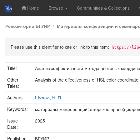
Home
Browse
Communities & Collections
Skip
Репозиторий БГУИР
Материалы конференций и семинар
navigation
Please use this identifier to cite or link to this item:
https://lib
Title:
Анализ эффективности метода цветовых координ
Other
Analysis of the effectiveness of HSL color coordinat
Titles:
Authors:
Шутько, Н. П.
Keywords:
материалы конференций;авторское право;цифрово
Issue
2025
Date:
Publisher:
БГУИР