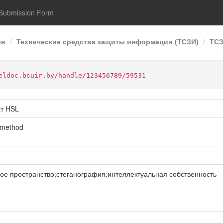
Submission Form
ов
Технические средства защиты информации (ТСЗИ)
ТСЗ
eldoc.bsuir.by/handle/123456789/59531
ат HSL
e method
е пространство;стеганография;интеллектуальная собственность