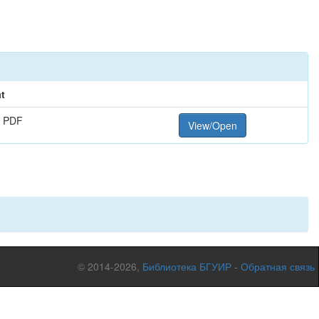
t
 PDF
View/Open
© 2014-2026,
Библиотека БГУИР
-
Обратная связь