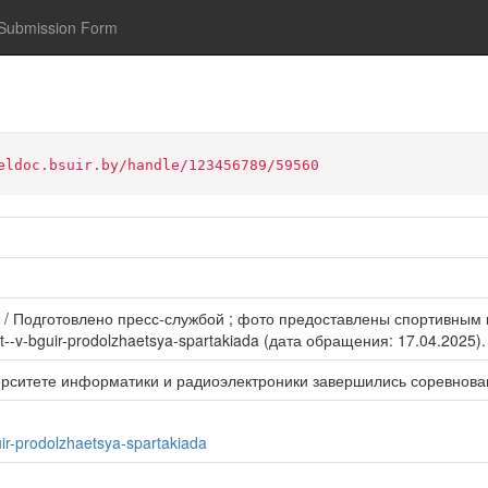
Submission Form
eldoc.bsuir.by/handle/123456789/59560
Подготовлено пресс-службой ; фото предоставлены спортивным клуб
kt--v-bguir-prodolzhaetsya-spartakiada (дата обращения: 17.04.2025).
ерситете информатики и радиоэлектроники завершились соревнован
uir-prodolzhaetsya-spartakiada