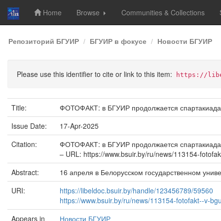
Home
Browse
Communities & Collections
Skip
Репозиторий БГУИР
БГУИР в фокусе
Новости БГУИР
navigation
Please use this identifier to cite or link to this item:
https://lib
Title:
ФОТОФАКТ: в БГУИР продолжается спартакиада
Issue Date:
17-Apr-2025
Citation:
ФОТОФАКТ: в БГУИР продолжается спартакиада / 
– URL: https://www.bsuir.by/ru/news/113154-fotofa
Abstract:
16 апреля в Белорусском государственном унив
URI:
https://libeldoc.bsuir.by/handle/123456789/59560
https://www.bsuir.by/ru/news/113154-fotofakt--v-bg
Appears in
Новости БГУИР