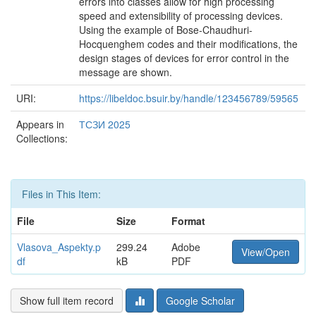
errors into classes allow for high processing
speed and extensibility of processing devices.
Using the example of Bose-Chaudhuri-
Hocquenghem codes and their modifications, the
design stages of devices for error control in the
message are shown.
URI:
https://libeldoc.bsuir.by/handle/123456789/59565
Appears in
ТСЗИ 2025
Collections:
Files in This Item:
File
Size
Format
Vlasova_Aspekty.p
299.24
Adobe
View/Open
df
kB
PDF
Show full item record
Google Scholar