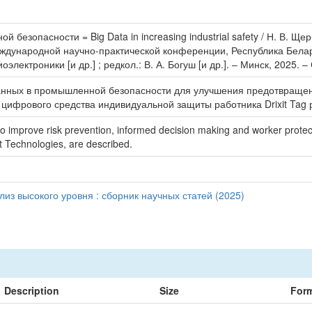
безопасности = Big Data in increasing industrial safety / Н. В. Щер
Международной научно-практической конференции, Республика Белар
ектроники [и др.] ; редкол.: В. А. Богуш [и др.]. – Минск, 2025. – 
анных в промышленной безопасности для улучшения предотвращен
ифрового средства индивидуальной защиты работника Drixit Tag ра
ty to improve risk prevention, informed decision making and worker prote
t Technologies, are described.
лиз высокого уровня : сборник научных статей (2025)
Description
Size
For