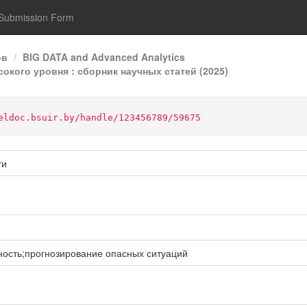
Submission Form
ов
BIG DATA and Advanced Analytics
сокого уровня : сборник научных статей (2025)
eldoc.bsuir.by/handle/123456789/59675
ти
сть;прогнозирование опасных ситуаций