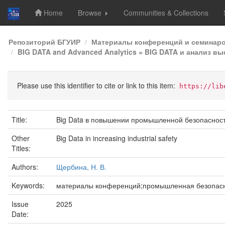
Home
Browse
Communities & Collections
Skip
Репозиторий БГУИР
Материалы конференций и семинар
navigation
BIG DATA and Advanced Analytics = BIG DATA и анализ вы
Please use this identifier to cite or link to this item:
https://lib
Title:
Big Data в повышении промышленной безопаснос
Other
Big Data in increasing industrial safety
Titles:
Authors:
Щербина, Н. В.
Keywords:
материалы конференций;промышленная безопасно
Issue
2025
Date: