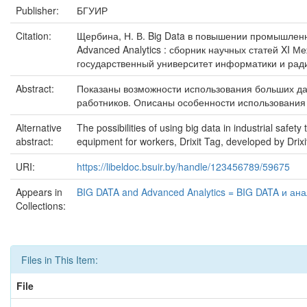
Publisher:
БГУИР
Citation:
Щербина, Н. В. Big Data в повышении промышленной 
Advanced Analytics : сборник научных статей XI 
государственный университет информатики и радиоэл
Abstract:
Показаны возможности использования больших д
работников. Описаны особенности использования ц
Alternative
The possibilities of using big data in industrial safe
abstract:
equipment for workers, Drixit Tag, developed by Drixi
URI:
https://libeldoc.bsuir.by/handle/123456789/59675
Appears in
BIG DATA and Advanced Analytics = BIG DATA и ана
Collections:
Files in This Item:
File