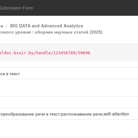
Submission Form
ов
BIG DATA and Advanced Analytics
сокого уровня : сборник научных статей (2025)
eldoc.bsuir.by/handle/123456789/59696
са в текст
реобразование речи в текст;распознавание речи;self-attention