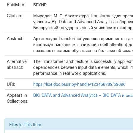
Publisher:
БГУИР
Citation:
Мырадов, М. Т. Архитектура Transformer для преобра
уровня = Big Data and Advanced Analytics : сбор
Белорусский государственный университет информати
Abstract:
Архитектура Transformer успешно применяется дл
использует механизмы внимания (self-attention)
позволяет системе обучаться на больших объема
Alternative
The Transformer architecture is successfully applied 
abstract:
dependencies between input data elements, which imp
performance in real-world applications.
URI:
https://libeldoc.bsuir.by/handle/123456789/59696
Appears in
BIG DATA and Advanced Analytics = BIG DATA и ана
Collections:
Files in This Item: