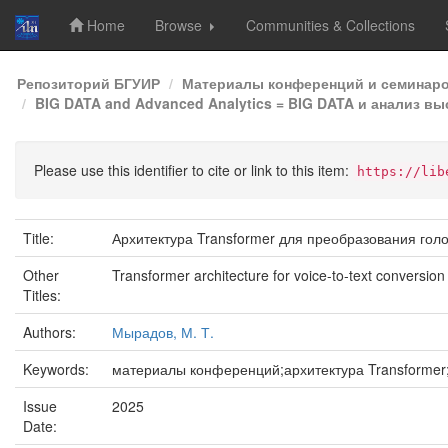
Home
Browse
Communities & Collections
Skip
Репозиторий БГУИР
Материалы конференций и семинар
navigation
BIG DATA and Advanced Analytics = BIG DATA и анализ вы
Please use this identifier to cite or link to this item:
https://lib
Title:
Архитектура Transformer для преобразования голо
Other
Transformer architecture for voice-to-text conversion
Titles:
Authors:
Мырадов, М. Т.
Keywords:
материалы конференций;архитектура Transformer;п
Issue
2025
Date: