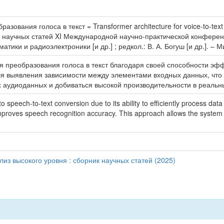
зования голоса в текст = Transformer architecture for voice-to-text
ник научных статей XI Международной научно-практической конферен
ки и радиоэлектроники [и др.] ; редкол.: В. А. Богуш [и др.]. – М
я преобразования голоса в текст благодаря своей способности э
 для выявления зависимости между элементами входных данных, что
х аудиоданных и добиваться высокой производительности в реальн
to speech-to-text conversion due to its ability to efficiently process d
roves speech recognition accuracy. This approach allows the system t
лиз высокого уровня : сборник научных статей (2025)