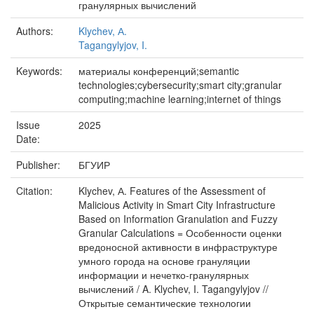
гранулярных вычислений
Authors:
Klychev, А.
Tagangylyjov, I.
Keywords:
материалы конференций;semantic
technologies;cybersecurity;smart city;granular
computing;machine learning;internet of things
Issue
2025
Date:
Publisher:
БГУИР
Citation:
Klychev, А. Features of the Assessment of
Malicious Activity in Smart City Infrastructure
Based on Information Granulation and Fuzzy
Granular Calculations = Особенности оценки
вредоносной активности в инфраструктуре
умного города на основе грануляции
информации и нечетко-гранулярных
вычислений / A. Klychev, I. Tagangylyjov //
Открытые семантические технологии