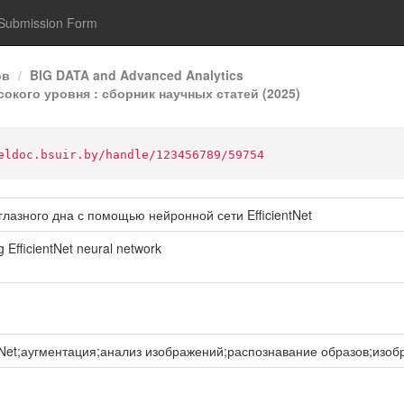
Submission Form
ов
BIG DATA and Advanced Analytics
сокого уровня : сборник научных статей (2025)
eldoc.bsuir.by/handle/123456789/59754
лазного дна с помощью нейронной сети EfficientNet
g EfficientNet neural network
Net;аугментация;анализ изображений;распознавание образов;изоб