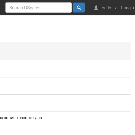
Log in:
Lang
ражения глазного дна