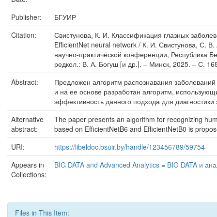
Publisher:
БГУИР
Citation:
Свистунова, К. И. Классификация глазных заболеван
EfficientNet neural network / К. И. Свистунова, С.
научно-практической конференции, Республика Бел
редкол.: В. А. Богуш [и др.]. – Минск, 2025. – С. 1
Abstract:
Предложен алгоритм распознавания заболеваний гл
и на ее основе разработан алгоритм, использующи
эффективность данного подхода для диагностики 
Alternative
The paper presents an algorithm for recognizing huma
abstract:
based on EfficientNetB6 and EfficientNetB0 is propos
URI:
https://libeldoc.bsuir.by/handle/123456789/59754
Appears in
BIG DATA and Advanced Analytics = BIG DATA и ана
Collections:
Files in This Item: