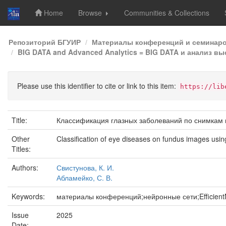
Home
Browse
Communities & Collections
Skip
Репозиторий БГУИР
Материалы конференций и семинар
navigation
BIG DATA and Advanced Analytics = BIG DATA и анализ вы
Please use this identifier to cite or link to this item:
https://lib
Title:
Классификация глазных заболеваний по снимкам г
Other
Classification of eye diseases on fundus images usin
Titles:
Authors:
Свистунова, К. И.
Абламейко, С. В.
Keywords:
материалы конференций;нейронные сети;Efficient
Issue
2025
Date: