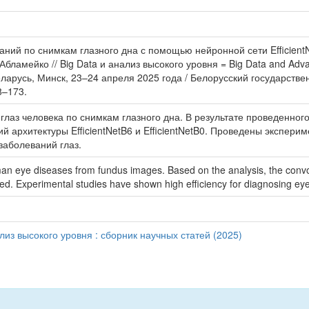
ий по снимкам глазного дна с помощью нейронной сети EfficientNet 
 В. Абламейко // Big Data и анализ высокого уровня = Big Data and A
арусь, Минск, 23–24 апреля 2025 года / Белорусский государствен
68–173.
аз человека по снимкам глазного дна. В результате проведенного
й архитектуры EfficientNetB6 и EfficientNetB0. Проведены экспер
заболеваний глаз.
n eye diseases from fundus images. Based on the analysis, the convolu
ed. Experimental studies have shown high efficiency for diagnosing ey
лиз высокого уровня : сборник научных статей (2025)