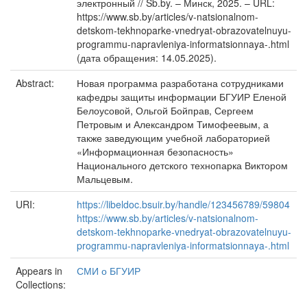
электронный // Sb.by. – Минск, 2025. – URL:
https://www.sb.by/articles/v-natsionalnom-
detskom-tekhnoparke-vnedryat-obrazovatelnuyu-
programmu-napravleniya-informatsionnaya-.html
(дата обращения: 14.05.2025).
Abstract:
Новая программа разработана сотрудниками
кафедры защиты информации БГУИР Еленой
Белоусовой, Ольгой Бойправ, Сергеем
Петровым и Александром Тимофеевым, а
также заведующим учебной лабораторией
«Информационная безопасность»
Национального детского технопарка Виктором
Мальцевым.
URI:
https://libeldoc.bsuir.by/handle/123456789/59804
https://www.sb.by/articles/v-natsionalnom-
detskom-tekhnoparke-vnedryat-obrazovatelnuyu-
programmu-napravleniya-informatsionnaya-.html
Appears in
СМИ о БГУИР
Collections: