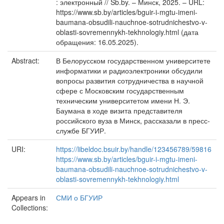
: электронный // Sb.by. – Минск, 2025. – URL:
https://www.sb.by/articles/bguir-i-mgtu-imeni-
baumana-obsudili-nauchnoe-sotrudnichestvo-v-
oblasti-sovremennykh-tekhnologiy.html (дата
обращения: 16.05.2025).
Abstract:
В Белорусском государственном университете
информатики и радиоэлектроники обсудили
вопросы развития сотрудничества в научной
сфере с Московским государственным
техническим университетом имени Н. Э.
Баумана в ходе визита представителя
российского вуза в Минск, рассказали в пресс-
службе БГУИР.
URI:
https://libeldoc.bsuir.by/handle/123456789/59816
https://www.sb.by/articles/bguir-i-mgtu-imeni-
baumana-obsudili-nauchnoe-sotrudnichestvo-v-
oblasti-sovremennykh-tekhnologiy.html
Appears in
СМИ о БГУИР
Collections: