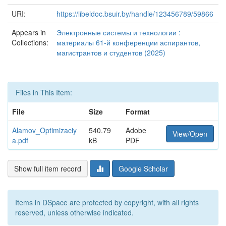
URI:
https://libeldoc.bsuir.by/handle/123456789/59866
Appears in
Электронные системы и технологии :
Collections:
материалы 61-й конференции аспирантов,
магистрантов и студентов (2025)
Files in This Item:
File
Size
Format
Alamov_Optimizaciy
540.79
Adobe
View/Open
a.pdf
kB
PDF
Show full item record
Google Scholar
Items in DSpace are protected by copyright, with all rights
reserved, unless otherwise indicated.