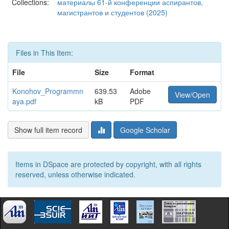
Collections:
материалы 61-й конференции аспирантов,
магистрантов и студентов (2025)
Files in This Item:
File
Size
Format
Konohov_Programmn
639.53
Adobe
View/Open
aya.pdf
kB
PDF
Show full item record
Google Scholar
Items in DSpace are protected by copyright, with all rights
reserved, unless otherwise indicated.