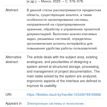
[и др.]. – Минск, 2025. – С. 576–578.
Abstract:
В данной статье рассматриваются предметная
область, существующие аналоги, а также
особенности проектирования системы,
направленной на структурированное
хранение, обработку и управлению проектной
документацией. Выполнен анализ ключевых
задач, решаемых системой, определены
эргономические аспекты интерфейса для
повышения удобства работы пользователей.
Alternative
The article deals with the subject area, existing
abstract:
analogues, and peculiarities of designing a
system aimed at structured storage, processing,
and management of project documentation. The
main tasks solved by the system are analyzed,
ergonomic aspects of the interface are defined to
improve its usability.
URI:
https://libeldoc.bsuir.by/handle/123456789/59886
Appears in
Электронные системы и технологии :