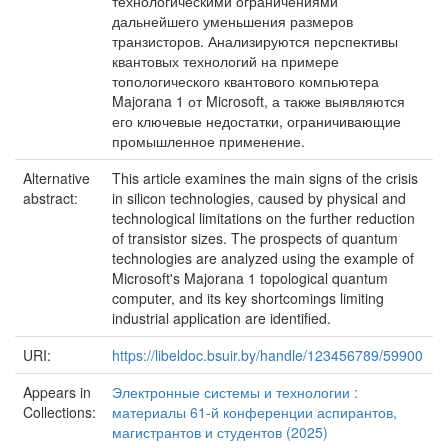
технологическими ограничениями
дальнейшего уменьшения размеров
транзисторов. Анализируются перспективы
квантовых технологий на примере
топологического квантового компьютера
Majorana 1 от Microsoft, а также выявляются
его ключевые недостатки, ограничивающие
промышленное применение.
Alternative
This article examines the main signs of the crisis
abstract:
in silicon technologies, caused by physical and
technological limitations on the further reduction
of transistor sizes. The prospects of quantum
technologies are analyzed using the example of
Microsoft's Majorana 1 topological quantum
computer, and its key shortcomings limiting
industrial application are identified.
URI:
https://libeldoc.bsuir.by/handle/123456789/59900
Appears in
Электронные системы и технологии :
Collections:
материалы 61-й конференции аспирантов,
магистрантов и студентов (2025)