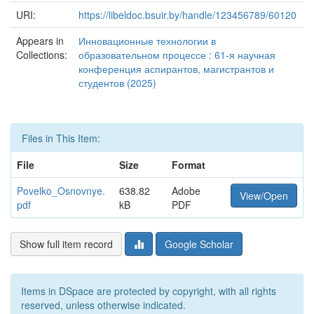
URI:
https://libeldoc.bsuir.by/handle/123456789/60120
Appears in
Инновационные технологии в
Collections:
образовательном процессе : 61-я научная
конференция аспирантов, магистрантов и
студентов (2025)
Files in This Item:
File
Size
Format
Povelko_Osnovnye.
638.82
Adobe
View/Open
pdf
kB
PDF
Show full item record
Google Scholar
Items in DSpace are protected by copyright, with all rights
reserved, unless otherwise indicated.