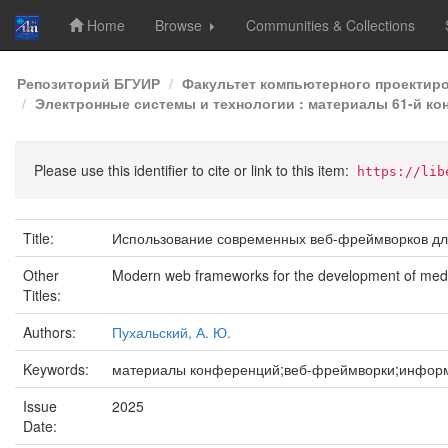
Home
Browse
Communities & Collections
Skip
Репозиторий БГУИР
Факультет компьютерного проектир
navigation
Электронные системы и технологии : материалы 61-й кон
Please use this identifier to cite or link to this item:
https://lib
Title:
Использование современных веб-фреймворков дл
Other
Modern web frameworks for the development of medi
Titles:
Authors:
Пухальский, А. Ю.
Keywords:
материалы конференций;веб-фреймворки;информ
Issue
2025
Date: