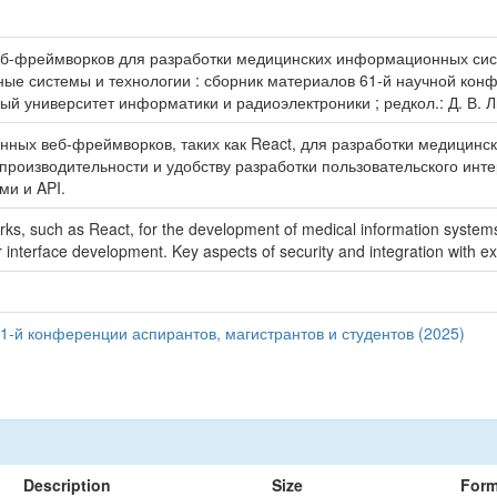
б-фреймворков для разработки медицинских информационных систем
ронные системы и технологии : сборник материалов 61-й научной ко
ый университет информатики и радиоэлектроники ; редкол.: Д. В. Лих
енных веб-фреймворков, таких как React, для разработки медицин
роизводительности и удобству разработки пользовательского инт
и и API.
ks, such as React, for the development of medical information systems
interface development. Key aspects of security and integration with ex
1-й конференции аспирантов, магистрантов и студентов (2025)
Description
Size
Form