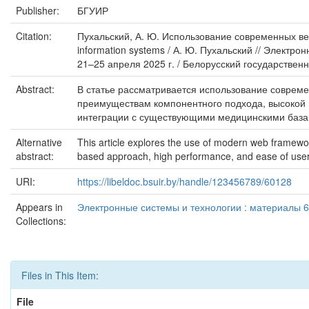
Publisher:
БГУИР
Citation:
Пухальский, А. Ю. Использование современных ве
information systems / А. Ю. Пухальский // Элект
21–25 апреля 2025 г. / Белорусский государственн
Abstract:
В статье рассматривается использование соврем
преимуществам компонентного подхода, высокой п
интеграции с существующими медицинскими базам
Alternative
This article explores the use of modern web framewor
abstract:
based approach, high performance, and ease of user 
URI:
https://libeldoc.bsuir.by/handle/123456789/60128
Appears in
Электронные системы и технологии : материалы 6
Collections:
Files in This Item:
File