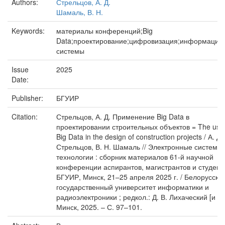
Authors:
Стрельцов, А. Д.
Шамаль, В. Н.
Keywords:
материалы конференций;Big
Data;проектирование;цифровизация;информацио
системы
Issue
2025
Date:
Publisher:
БГУИР
Citation:
Стрельцов, А. Д. Применение Big Data в
проектировании строительных объектов = The use 
Big Data in the design of construction projects / А. Д.
Стрельцов, В. Н. Шамаль // Электронные системы 
технологии : сборник материалов 61-й научной
конференции аспирантов, магистрантов и студент
БГУИР, Минск, 21–25 апреля 2025 г. / Белорусски
государственный университет информатики и
радиоэлектроники ; редкол.: Д. В. Лихаческий [и др.
Минск, 2025. – С. 97–101.