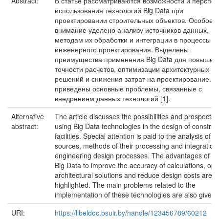
Abstract:
В статье рассматриваются возможности и перспек
использования технологий Big Data при
проектировании строительных объектов. Особое
внимание уделено анализу источников данных,
методам их обработки и интеграции в процессы
инженерного проектирования. Выделены
преимущества применения Big Data для повышен
точности расчетов, оптимизации архитектурных
решений и снижения затрат на проектирование. Т
приведены основные проблемы, связанные с
внедрением данных технологий [1].
Alternative
The article discusses the possibilities and prospects 
abstract:
using Big Data technologies in the design of construc
facilities. Special attention is paid to the analysis of d
sources, methods of their processing and integration 
engineering design processes. The advantages of us
Big Data to improve the accuracy of calculations, opt
architectural solutions and reduce design costs are
highlighted. The main problems related to the
implementation of these technologies are also given [
URI:
https://libeldoc.bsuir.by/handle/123456789/60212