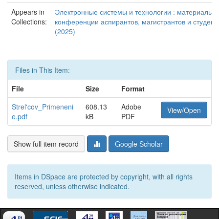
Appears in
Электронные системы и технологии : материалы 6
Collections:
конференции аспирантов, магистрантов и студент
(2025)
Files in This Item:
File
Size
Format
Strel'cov_Primeneni
608.13
Adobe
View/Open
e.pdf
kB
PDF
Show full item record
Google Scholar
Items in DSpace are protected by copyright, with all rights
reserved, unless otherwise indicated.