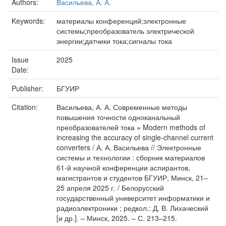
Authors:
Васильева, А. А.
Keywords:
материалы конференций;электронные
системы;преобразователь электрической
энергии;датчики тока;сигналы тока
Issue
2025
Date:
Publisher:
БГУИР
Citation:
Васильева, А. А. Современные методы
повышения точности одноканальный
преобразователей тока = Modern methods of
increasing the accuracy of single-channel current
converters / А. А. Васильева // Электронные
системы и технологии : сборник материалов
61-й научной конференции аспирантов,
магистрантов и студентов БГУИР, Минск, 21–
25 апреля 2025 г. / Белорусский
государственный университет информатики и
радиоэлектроники ; редкол.: Д. В. Лихаческий
[и др.]. – Минск, 2025. – С. 213–215.