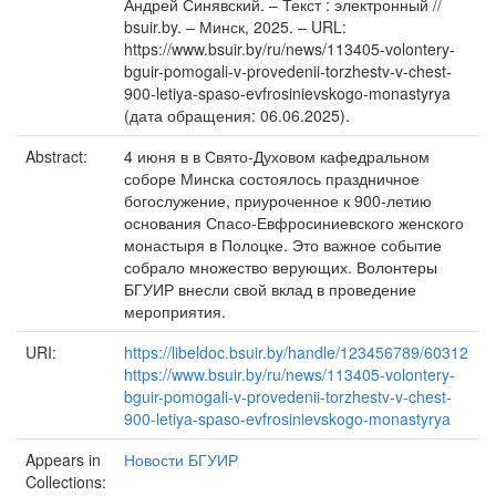
Андрей Синявский. – Текст : электронный //
bsuir.by. – Минск, 2025. – URL:
https://www.bsuir.by/ru/news/113405-volontery-
bguir-pomogali-v-provedenii-torzhestv-v-chest-
900-letiya-spaso-evfrosinievskogo-monastyrya
(дата обращения: 06.06.2025).
Abstract:
4 июня в в Свято-Духовом кафедральном
соборе Минска состоялось праздничное
богослужение, приуроченное к 900-летию
основания Спасо-Евфросиниевского женского
монастыря в Полоцке. Это важное событие
собрало множество верующих. Волонтеры
БГУИР внесли свой вклад в проведение
мероприятия.
URI:
https://libeldoc.bsuir.by/handle/123456789/60312
https://www.bsuir.by/ru/news/113405-volontery-
bguir-pomogali-v-provedenii-torzhestv-v-chest-
900-letiya-spaso-evfrosinievskogo-monastyrya
Appears in
Новости БГУИР
Collections: