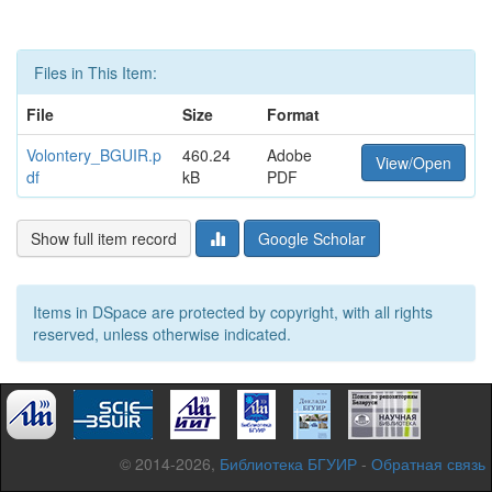
Files in This Item:
File
Size
Format
Volontery_BGUIR.p
460.24
Adobe
View/Open
df
kB
PDF
Show full item record
Google Scholar
Items in DSpace are protected by copyright, with all rights
reserved, unless otherwise indicated.
© 2014-2026,
Библиотека БГУИР
-
Обратная связь