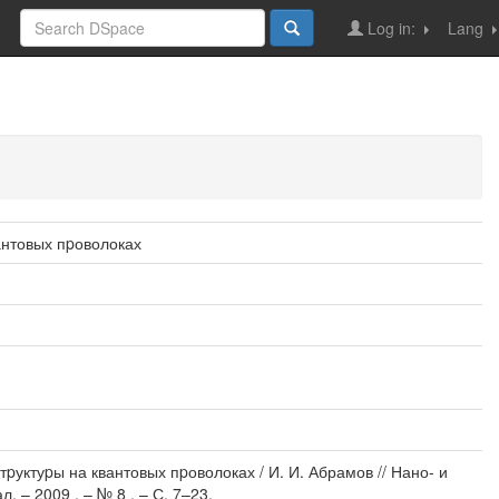
Log in:
Lang
антовых пpоволоках
уктуpы на квантовых пpоволоках / И. И. Абрамов // Нано- и
– 2009 . – № 8 . – С. 7–23.