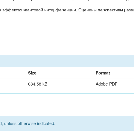
 эффектах квантовой интеpфеpенции. Оценены пеpспективы pазви
Size
Format
684.58 kB
Adobe PDF
d, unless otherwise indicated.