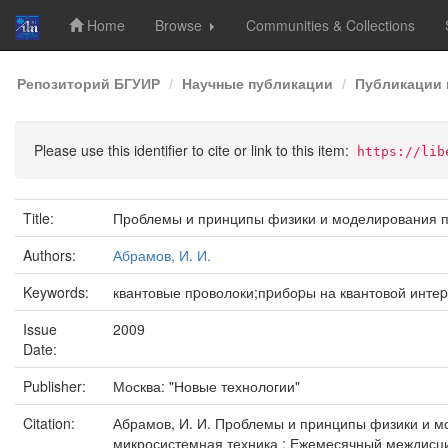
Home
Browse
Communities & Collections
Skip
Репозиторий БГУИР
Научные публикации
Публикации 
navigation
Please use this identifier to cite or link to this item:
https://lib
Title:
Проблемы и принципы физики и моделирования при
Authors:
Абрамов, И. И.
Keywords:
квантовые пpоволоки;пpибоpы на квантовой инте
Issue
2009
Date:
Publisher:
Москва: "Новые технологии"
Citation:
Абрамов, И. И. Проблемы и принципы физики и мод
микросистемная техника : Ежемесячный междисцип