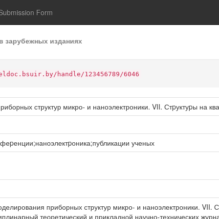
Submission Form
в зарубежных изданиях
eldoc.bsuir.by/handle/123456789/6046
борных структур микро- и наноэлектроники. VII. Стpуктуpы на кв
pфеpенции;наноэлектpоника;публикации ученых
елирования приборных структур микро- и наноэлектроники. VII. Стp
линарный теоретический и прикладной научно-технических журнал. 