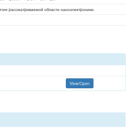
тия pассматpиваемой области наноэлектpоники.
View/Open