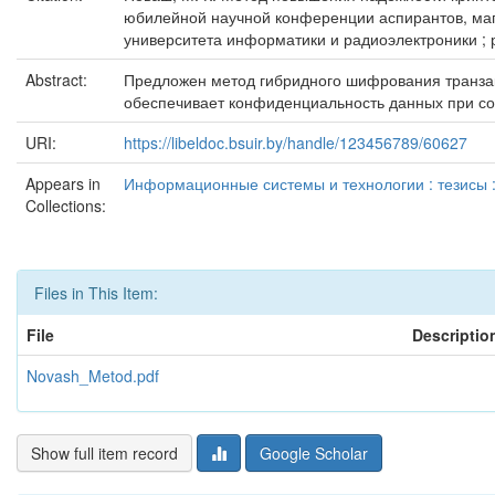
юбилейной научной конференции аспирантов, маги
университета информатики и радиоэлектроники ; ред
Abstract:
Предложен метод гибридного шифрования транза
обеспечивает конфиденциальность данных при со
URI:
https://libeldoc.bsuir.by/handle/123456789/60627
Appears in
Информационные системы и технологии : тезисы :
Collections:
Files in This Item:
File
Descriptio
Novash_Metod.pdf
Show full item record
Google Scholar