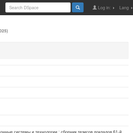
Log in:
Lang
025)
онные системы и технологии : сборник тезисов докладов 61-й