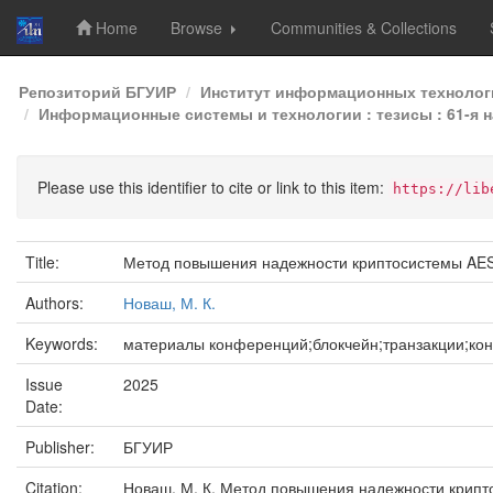
Home
Browse
Communities & Collections
Skip
Репозиторий БГУИР
Институт информационных технолог
navigation
Информационные системы и технологии : тезисы : 61-я н
Please use this identifier to cite or link to this item:
https://lib
Title:
Метод повышения надежности криптосистемы AES
Authors:
Новаш, М. К.
Keywords:
материалы конференций;блокчейн;транзакции;ко
Issue
2025
Date:
Publisher:
БГУИР
Citation:
Новаш, М. К. Метод повышения надежности крипто