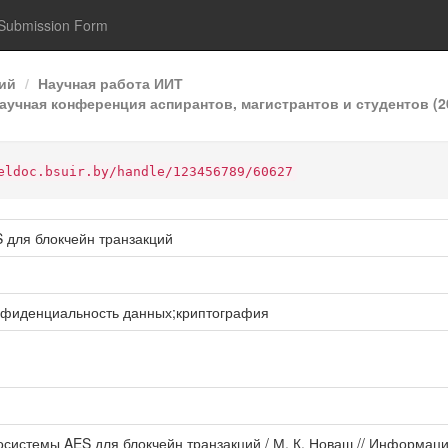
Submission Form
ий
Научная работа ИИТ
аучная конференция аспирантов, магистрантов и студентов (2
eldoc.bsuir.by/handle/123456789/60627
 для блокчейн транзакций
нфиденциальность данных;криптография
системы AES для блокчейн транзакций / М. К. Новаш // Информаци