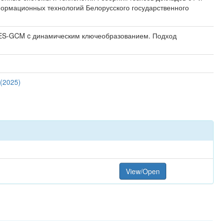
нформационных технологий Белорусского государственного
AES-GCM c динамическим ключеобразованием. Подход
(2025)
View/Open