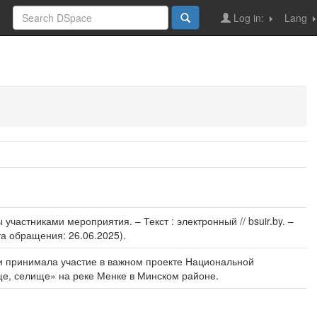
Log in:
Lang
частниками мероприятия. – Текст : электронный // bsuir.by. –
ата обращения: 26.06.2025).
ки принимала участие в важном проекте Национальной
ще, селище» на реке Менке в Минском районе.