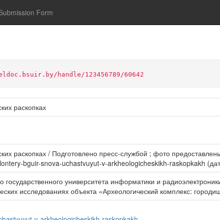
Submission Form
eldoc.bsuir.by/handle/123456789/60642
ких раскопках
их раскопках / Подготовлено пресс-службой ; фото предоставлены у
olontery-bguir-snova-uchastvuyut-v-arkheologicheskikh-raskopkakh (д
го государственного университета информатики и радиоэлектрони
еских исследованиях объекта «Археологический комплекс: городи
uchastvuyut-v-arkheologicheskikh-raskopkakh