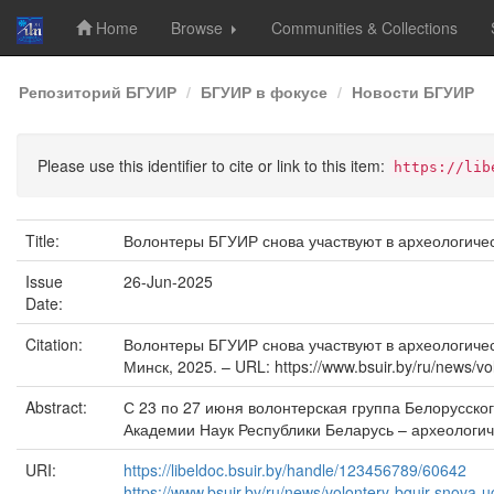
Home
Browse
Communities & Collections
Skip
Репозиторий БГУИР
БГУИР в фокусе
Новости БГУИР
navigation
Please use this identifier to cite or link to this item:
https://lib
Title:
Волонтеры БГУИР снова участвуют в археологичес
Issue
26-Jun-2025
Date:
Citation:
Волонтеры БГУИР снова участвуют в археологическ
Минск, 2025. – URL: https://www.bsuir.by/ru/news/v
Abstract:
С 23 по 27 июня волонтерская группа Белорусско
Академии Наук Республики Беларусь – археологич
URI:
https://libeldoc.bsuir.by/handle/123456789/60642
https://www.bsuir.by/ru/news/volontery-bguir-snova-