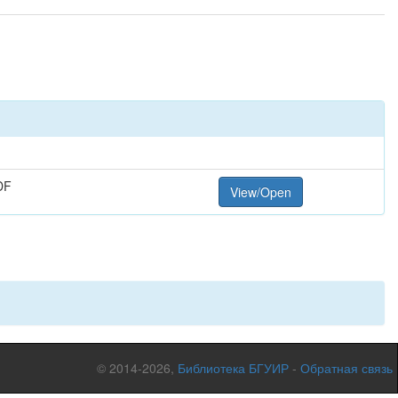
DF
View/Open
© 2014-2026,
Библиотека БГУИР
-
Обратная связь