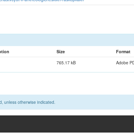
ption
Size
Format
765.17 kB
Adobe P
d, unless otherwise indicated.