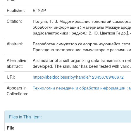
Publisher:
БГУИР
Citation:
Полуян, Т. В. Моделирование топологий самоорганиз
обработки информации : материалы Международног
радиоэлектроники ; редкол.: В. Ю. Цветков [и др.].
Abstract:
Разработан симулятор самоорганизующейся сети 
Проведено тестирование симулятора с различным
Alternative
A simulator of a self-organizing data transmission net
abstract:
developed. The simulator has been tested with vario
URI:
https://libeldoc.bsuir.by/handle/123456789/60672
Appears in
Технологии передачи и обработки информации : 
Collections:
Files in This Item:
File