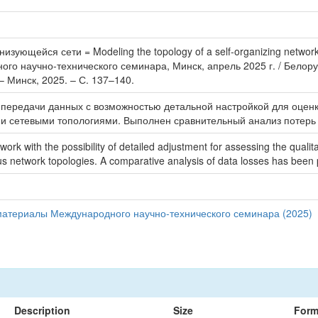
ующейся сети = Modeling the topology of a self-organizing network 
о научно-технического семинара, Минск, апрель 2025 г. / Белор
 – Минск, 2025. – С. 137–140.
передачи данных с возможностью детальной настройкой для оценк
и сетевыми топологиями. Выполнен сравнительный анализ потерь
work with the possibility of detailed adjustment for assessing the quali
us network topologies. A comparative analysis of data losses has been
материалы Международного научно-технического семинара (2025)
Description
Size
Form