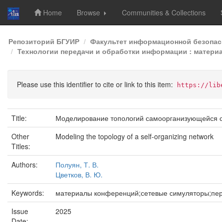
Home
Browse
Communities & Collections
Skip
Репозиторий БГУИР
Факультет информационной безопас
navigation
Технологии передачи и обработки информации : материа
Please use this identifier to cite or link to this item:
https://lib
Title:
Моделирование топологий самоорганизующейся 
Other
Modeling the topology of a self-organizing network
Titles:
Authors:
Полуян, Т. В.
Цветков, В. Ю.
Keywords:
материалы конференций;сетевые симуляторы;пер
Issue
2025
Date: