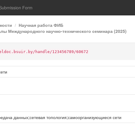
Submission Form
ности
Научная работа ФИБ
лы Международного научно-технического семинара (2025)
eldoc.bsuir.by/handle/123456789/60672
сети
едача данных;сетевая топология;самоорганизующиеся сети