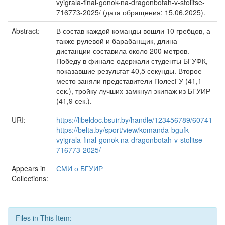
vyigrala-final-gonok-na-dragonbotah-v-stolitse-
716773-2025/ (дата обращения: 15.06.2025).
Abstract:
В состав каждой команды вошли 10 гребцов, а
также рулевой и барабанщик, длина
дистанции составила около 200 метров.
Победу в финале одержали студенты БГУФК,
показавшие результат 40,5 секунды. Второе
место заняли представители ПолесГУ (41,1
сек.), тройку лучших замкнул экипаж из БГУИР
(41,9 сек.).
URI:
https://libeldoc.bsuir.by/handle/123456789/60741
https://belta.by/sport/view/komanda-bgufk-
vyigrala-final-gonok-na-dragonbotah-v-stolitse-
716773-2025/
Appears in
СМИ о БГУИР
Collections:
Files in This Item: