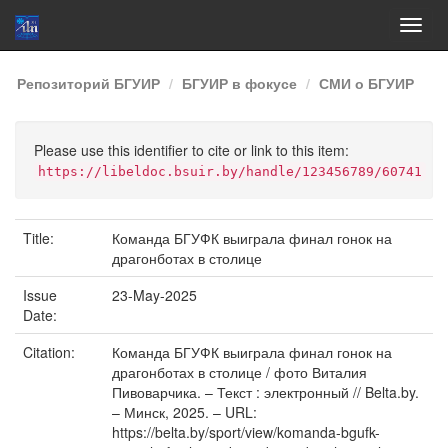
Skip
Репозиторий БГУИР
БГУИР в фокусе
СМИ о БГУИР
navigation
Please use this identifier to cite or link to this item:
https://libeldoc.bsuir.by/handle/123456789/60741
Title:
Команда БГУФК выиграла финал гонок на
драгонботах в столице
Issue
23-May-2025
Date:
Citation:
Команда БГУФК выиграла финал гонок на
драгонботах в столице / фото Виталия
Пивоварчика. – Текст : электронный // Belta.by.
– Минск, 2025. – URL:
https://belta.by/sport/view/komanda-bgufk-