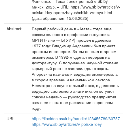
Фанченко. – Текст : электронный // Sb.by. –
Минск, 2025. – URL: https://www.sb.by/articles/v-
poiske-idey-operezhayushchikh-vremya.html
(дата обращения: 15.06.2025).
Abstract:
Первый рабочий день в «Агате» тогда еще
совсем зеленого в профессии выпускника
МРТИ (ныне — БГУИР) прошел в далеком
1977 году: Владимир Андреевич был принят
простым инженером. Затем он стал старшим
инженером. В 1992‑м сделал перерыв на
докторантуру. С получением научной степени
карьерный рост не заставил долго ждать:
Апоровича назначили ведущим инженером, а
в скором времени и начальником сектора.
Несмотря на внушительный стаж, в должность
ведущего системного аналитика он вступил
совсем недавно — руководство предприятия
ввело ее в штатное расписание в прошлом
году.
URI:
https://libeldoc.bsuir.by/handle/123456789/60757
https://www.sb.by/articles/v-poiske-idey-