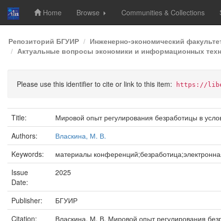
Home
Browse
Communities & Collections
Skip
Репозиторий БГУИР
Инженерно-экономический факульте
navigation
Актуальные вопросы экономики и информационных технол
Please use this identifier to cite or link to this item:
https://lib
Title:
Мировой опыт регулирования безработицы в усло
Authors:
Власкина, М. В.
Keywords:
материалы конференций;безработица;электронна
Issue
2025
Date:
Publisher:
БГУИР
Citation:
Власкина, М. В. Мировой опыт регулирования без