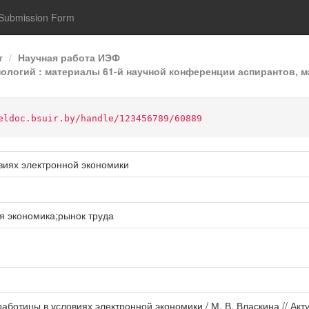
Submission Form
т
Научная работа ИЭФ
огий : материалы 61-й научной конференции аспирантов, ма
eldoc.bsuir.by/handle/123456789/60889
виях электронной экономики
я экономика;рынок труда
работицы в условиях электронной экономики / М. В. Власкина // А