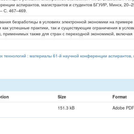
ренции аспирантов, магистрантов и студентов БГУИР, Минск, 20–25
– С. 467–469.
вания безработицы в условиях электронной экономики на примере 
как успешные практики, так и существующие ограничения в услов
 применимых также для стран с переходной экономикой, включая 
технологий : материалы 61-й научной конференции аспирантов, м
ption
Size
Format
151.3 kB
Adobe PD