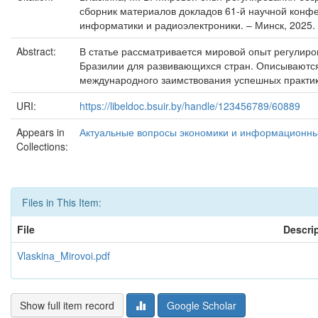
сборник материалов докладов 61-й научной конфе
информатики и радиоэлектроники. – Минск, 2025. 
Abstract:
В статье рассматривается мировой опыт регулиро
Бразилии для развивающихся стран. Описываются 
международного заимствования успешных практик,
URI:
https://libeldoc.bsuir.by/handle/123456789/60889
Appears in
Актуальные вопросы экономики и информационных 
Collections:
Files in This Item:
File
Descri
Vlaskina_Mirovoi.pdf
Show full item record
Google Scholar