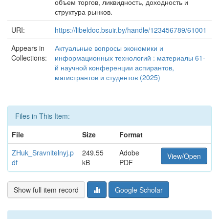
объем торгов, ликвидность, доходность и
структура рынков.
URI:
https://libeldoc.bsuir.by/handle/123456789/61001
Appears in
Актуальные вопросы экономики и
Collections:
информационных технологий : материалы 61-
й научной конференции аспирантов,
магистрантов и студентов (2025)
Files in This Item:
File
Size
Format
ZHuk_Sravnitelnyj.p
249.55
Adobe
View/Open
df
kB
PDF
Show full item record
Google Scholar