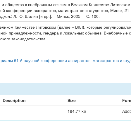
а и общества к внебрачным связям в Великом Княжестве Литовском 
ой конференции аспирантов, магистрантов и студентов, Минск, 21
ол.: Л. Ю. Шилин [и др.]. – Минск, 2025. – С. 100.
Великом Княжестве Литовском (далее – ВКЛ), которые регулировал
овной принадлежности, гендера и локальных обычаев. Внебрачные 
ского законодательства.
иалы 61-й научной конференции аспирантов, магистрантов и студ
Description
Size
For
194.77 kB
Ado