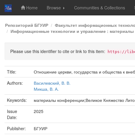
Home
Browse
Communities & Collections
Skip
Репозиторий БГУИР
Факультет информационных техноло
navigation
Информационные технологии и управление : материалы 6
Please use this identifier to cite or link to this item:
https://lib
Title:
Отношение церкви, государства и общества к вне
Authors:
Василевский, В. В.
Микша, В. А.
Keywords:
материалы конференции;Великое Княжество Литов
Issue
2025
Date:
Publisher:
БГУИР