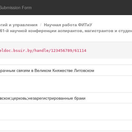
Submission Form
гий и управления
Научная работа ФИТиУ
1-й научной конференции аспирантов, магистрантов и студен
eldoc.bsuir.by/handle/123456789/61114
брачным связям в Великом Княжестве Литовском
ское;церковь;незарегистрированные браки