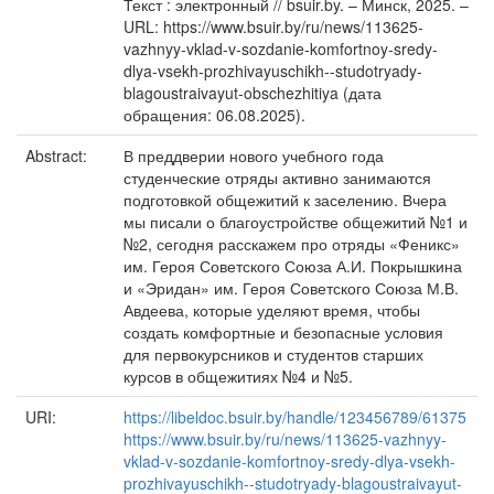
Текст : электронный // bsuir.by. – Минск, 2025. –
URL: https://www.bsuir.by/ru/news/113625-
vazhnyy-vklad-v-sozdanie-komfortnoy-sredy-
dlya-vsekh-prozhivayuschikh--studotryady-
blagoustraivayut-obschezhitiya (дата
обращения: 06.08.2025).
Abstract:
В преддверии нового учебного года
студенческие отряды активно занимаются
подготовкой общежитий к заселению. Вчера
мы писали о благоустройстве общежитий №1 и
№2, сегодня расскажем про отряды «‎Феникс»‎
им. Героя Советского Союза А.И. Покрышкина
и «Эридан»‎ им. Героя Советского Союза М.В.
Авдеева, которые уделяют время, чтобы
создать комфортные и безопасные условия
для первокурсников и студентов старших
курсов в общежитиях №4 и №5.
URI:
https://libeldoc.bsuir.by/handle/123456789/61375
https://www.bsuir.by/ru/news/113625-vazhnyy-
vklad-v-sozdanie-komfortnoy-sredy-dlya-vsekh-
prozhivayuschikh--studotryady-blagoustraivayut-