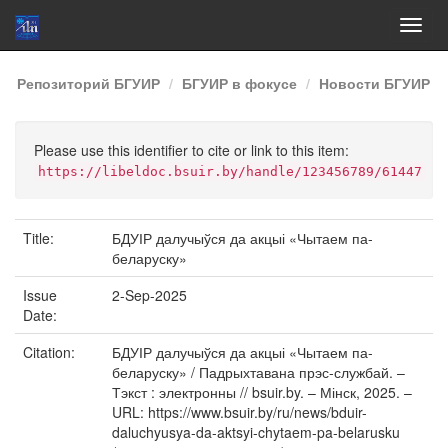
Skip
Репозиторий БГУИР
БГУИР в фокусе
Новости БГУИР
navigation
Please use this identifier to cite or link to this item:
https://libeldoc.bsuir.by/handle/123456789/61447
Title:
БДУІР далучыўся да акцыі «Чытаем па-
беларуску»
Issue
2-Sep-2025
Date:
Citation:
БДУІР далучыўся да акцыі «Чытаем па-
беларуску» / Падрыхтавана прэс-службай. –
Тэкст : электронны // bsuir.by. – Мінск, 2025. –
URL: https://www.bsuir.by/ru/news/bduir-
daluchyusya-da-aktsyi-chytaem-pa-belarusku