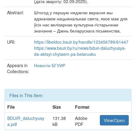
(дата звароту: 02.09.2025).
Abstract:
Штогод у першую нядзелю верасня мы
адзначаем нацыянальнае свята, якое мае для
ўсіх нас велізарнае культурна-гістарычнае
значэнне – Дзень беларускага пісьменства.
URI:
https://libeldoc.bsuir.by/handle/123456789/61447
https://www.bsuir.by/ru/news/bduir-daluchyusya-
da-aktsyi-chytaem-pa-belarusku
Appears in
Новости БГУИР
Collections:
Files in This Item:
File
Size
Format
BDUІR_daluchyusy
131.38
Adobe
View/Open
a.pdf
kB
PDF