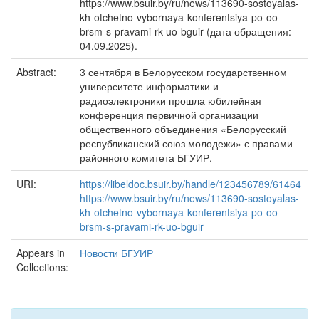
https://www.bsuir.by/ru/news/113690-sostoyalas-
kh-otchetno-vybornaya-konferentsiya-po-oo-
brsm-s-pravami-rk-uo-bguir (дата обращения:
04.09.2025).
Abstract:
3 сентября в Белорусском государственном
университете информатики и
радиоэлектроники прошла юбилейная
конференция первичной организации
общественного объединения «Белорусский
республиканский союз молодежи» с правами
районного комитета БГУИР.
URI:
https://libeldoc.bsuir.by/handle/123456789/61464
https://www.bsuir.by/ru/news/113690-sostoyalas-
kh-otchetno-vybornaya-konferentsiya-po-oo-
brsm-s-pravami-rk-uo-bguir
Appears in
Новости БГУИР
Collections: