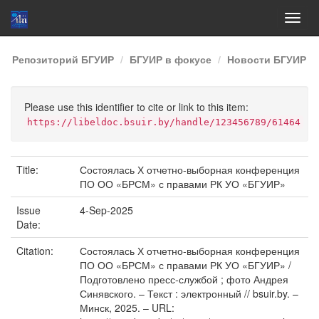
Skip
Репозиторий БГУИР
БГУИР в фокусе
Новости БГУИР
navigation
Please use this identifier to cite or link to this item:
https://libeldoc.bsuir.by/handle/123456789/61464
Title:
Состоялась Х отчетно-выборная конференция
ПО ОО «БРСМ» с правами РК УО «БГУИР»
Issue
4-Sep-2025
Date:
Citation:
Состоялась Х отчетно-выборная конференция
ПО ОО «БРСМ» с правами РК УО «БГУИР» /
Подготовлено пресс-службой ; фото Андрея
Синявского. – Текст : электронный // bsuir.by. –
Минск, 2025. – URL: