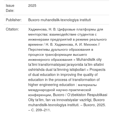
Issue
2025
Date:
Publisher:
Buxoro muhandislik-texnologiya instituti
Citation:
Хаджинова, Н. В. Цифровые платформы для
менторства: взаимодействие студентов с
инженерами предприятий в режиме реального
времени / Н. В. Хаджинова, А. И. Михнюк //
Перспективы дуального образования в
процессе трансформации высшего
инженерного образования = Muhandislik oliy
ta’limi transformatsiyasi jarayonida ta’lim sifatini
oshirishda dual ta’limning istiqbollari = Prospects
of dual education in improving the quality of
education in the process of transformation of
higher engineering education : материалы
международной научно-практической
конференции, Buxoro / Oʻzbekiston Respublikasi
Oliy taʼlim, fan va innovatsiyalar vazirligi, Buxoro
muhandislik-texnologiya instituti. – Buxoro, 2025.
– С. 209–211.