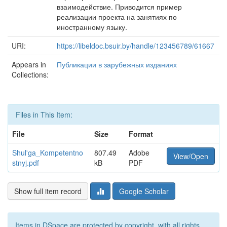
взаимодействие. Приводится пример
реализации проекта на занятиях по
иностранному языку.
URI:
https://libeldoc.bsuir.by/handle/123456789/61667
Appears in
Публикации в зарубежных изданиях
Collections:
Files in This Item:
File
Size
Format
Shul'ga_Kompetentno
807.49
Adobe
View/Open
stnyj.pdf
kB
PDF
Show full item record
Google Scholar
Items in DSpace are protected by copyright, with all rights