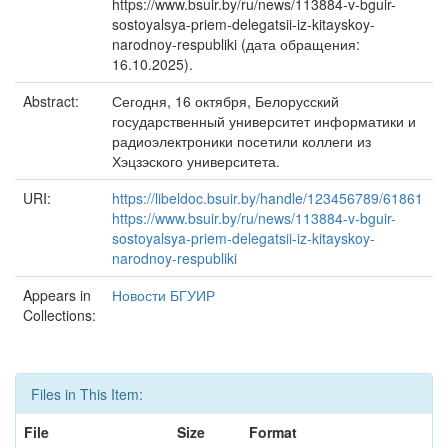
https://www.bsuir.by/ru/news/113884-v-bguir-
sostoyalsya-priem-delegatsii-iz-kitayskoy-
narodnoy-respubliki (дата обращения:
16.10.2025).
Abstract:
Сегодня, 16 октября, Белорусский
государственный университет информатики и
радиоэлектроники посетили коллеги из
Хэцзэского университета.
URI:
https://libeldoc.bsuir.by/handle/123456789/61861
https://www.bsuir.by/ru/news/113884-v-bguir-
sostoyalsya-priem-delegatsii-iz-kitayskoy-
narodnoy-respubliki
Appears in
Новости БГУИР
Collections:
Files in This Item:
File
Size
Format