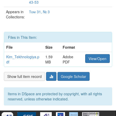
43-53
Appears in
Том 31, № 3
Collections:
Files in This Item:
File
Size
Format
Kim_Tekhnologiya.p
1.59
Adobe
View/Open
df
MB
PDF
Show full item record
Google Scholar
Items in DSpace are protected by copyright, with all rights
reserved, unless otherwise indicated.