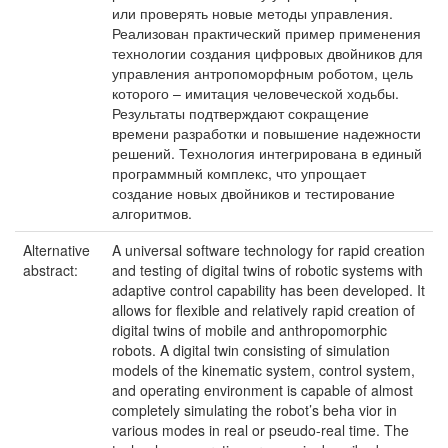
или проверять новые методы управления.
Реализован практический пример применения
технологии создания цифровых двойников для
управления антропоморфным роботом, цель
которого – имитация человеческой ходьбы.
Результаты подтверждают сокращение
времени разработки и повышение надежности
решений. Технология интегрирована в единый
программный комплекс, что упрощает
создание новых двойников и тестирование
алгоритмов.
Alternative
A universal software technology for rapid creation
abstract:
and testing of digital twins of robotic systems with
adaptive control capability has been developed. It
allows for flexible and relatively rapid creation of
digital twins of mobile and anthropomorphic
robots. A digital twin consisting of simulation
models of the kinematic system, control system,
and operating environment is capable of almost
completely simulating the robot’s beha vior in
various modes in real or pseudo-real time. The