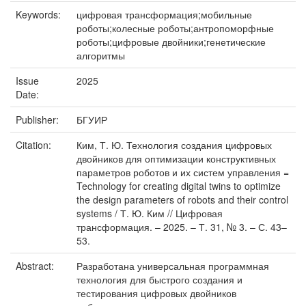
Keywords:
цифровая трансформация;мобильные
роботы;колесные роботы;антропоморфные
роботы;цифровые двойники;генетические
алгоритмы
Issue
2025
Date:
Publisher:
БГУИР
Citation:
Ким, Т. Ю. Технология создания цифровых
двойников для оптимизации конструктивных
параметров роботов и их систем управления =
Technology for creating digital twins to optimize
the design parameters of robots and their control
systems / Т. Ю. Ким // Цифровая
трансформация. – 2025. – Т. 31, № 3. – С. 43–
53.
Abstract:
Разработана универсальная программная
технология для быстрого создания и
тестирования цифровых двойников